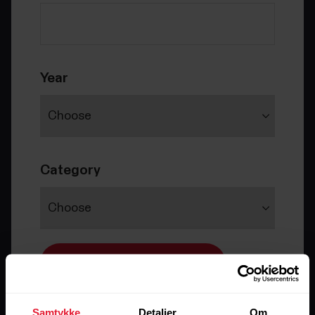
Year
Category
Search
Samtykke
Detaljer
Om