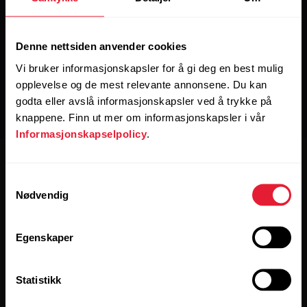
Denne nettsiden anvender cookies
Vi bruker informasjonskapsler for å gi deg en best mulig
opplevelse og de mest relevante annonsene. Du kan
godta eller avslå informasjonskapsler ved å trykke på
knappene. Finn ut mer om informasjonskapsler i vår
Informasjonskapselpolicy
.
Samtykkevalg
Nødvendig
Egenskaper
Hold deg oppdatert.
Statistikk
[footer_copy:SIGN_UP_NEWSLETTER]