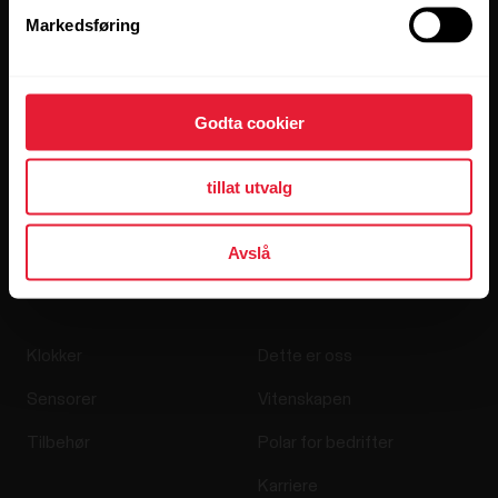
Markedsføring
Godta cookier
Når du klikker på Abonner, godtar du å motta e-post fra
tillat utvalg
Polar, og bekrefter at du har lest våre
personvernerklæringen.
Avslå
Produkter
Om Polar
Klokker
Dette er oss
Sensorer
Vitenskapen
Tilbehør
Polar for bedrifter
Karriere