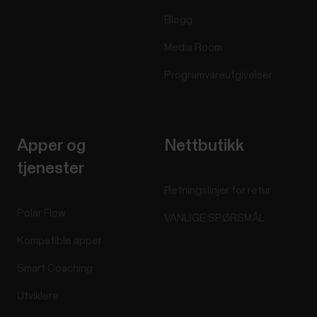
Blogg
Media Room
Programvareutgivelser
Apper og
Nettbutikk
tjenester
Retningslinjer for retur
Polar Flow
VANLIGE SPØRSMÅL
Kompatible apper
Smart Coaching
Utviklere