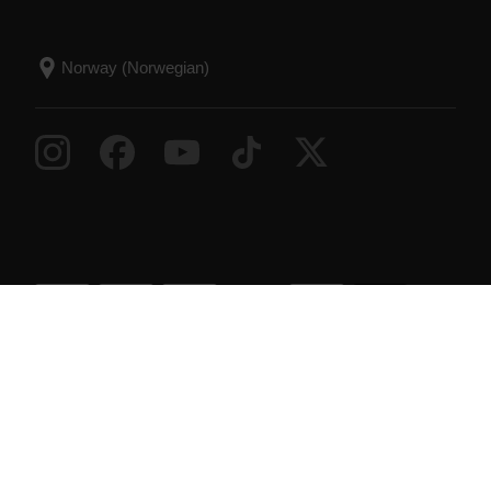
Success! ##
© Polar Electro 2026 . All Rights Reserved.
Garanti
Informasjon om forskrifter
Tilgjengelighetserklæring
Vilkår for bruk