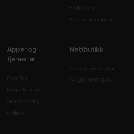
Media Room
Programvareutgivelser
Apper og
Nettbutikk
tjenester
Retningslinjer for retur
Polar Flow
VANLIGE SPØRSMÅL
Kompatible apper
Smart Coaching
Utviklere