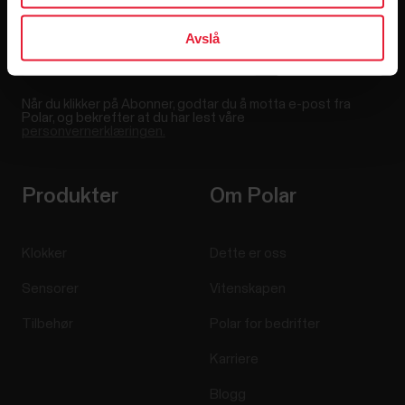
Avslå
Når du klikker på Abonner, godtar du å motta e-post fra
Polar, og bekrefter at du har lest våre
personvernerklæringen.
Produkter
Om Polar
Klokker
Dette er oss
Sensorer
Vitenskapen
Tilbehør
Polar for bedrifter
Karriere
Blogg