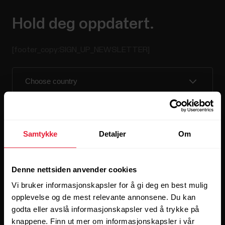
Hold deg oppdatert.
[footer_copy:SIGN_UP_NEWSLETTER]
Samtykke
Detaljer
Om
Når du klikker på Abonner, godtar du å motta e-post fra
Polar, og bekrefter at du har lest våre
personvernerklæringen.
Denne nettsiden anvender cookies
Vi bruker informasjonskapsler for å gi deg en best mulig
Produkter
Om Polar
opplevelse og de mest relevante annonsene. Du kan
godta eller avslå informasjonskapsler ved å trykke på
knappene. Finn ut mer om informasjonskapsler i vår