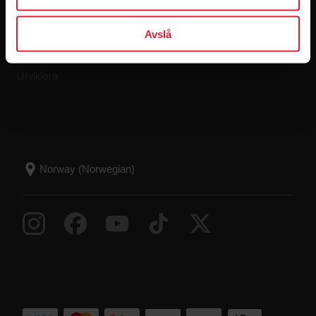
Kompatible apper
Avslå
Smart Coaching
Utviklere