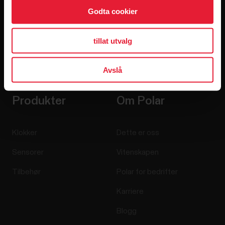
Godta cookier
tillat utvalg
Når du klikker på Abonner, godtar du å motta e-post fra
Polar, og bekrefter at du har lest våre
personvernerklæringen.
Avslå
Produkter
Om Polar
Klokker
Dette er oss
Sensorer
Vitenskapen
Tilbehør
Polar for bedrifter
Karriere
Blogg