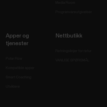
Media Room
Programvareutgivelser
Apper og
Nettbutikk
tjenester
Retningslinjer for retur
Polar Flow
VANLIGE SPØRSMÅL
Kompatible apper
Smart Coaching
Utviklere