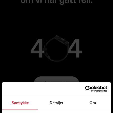
om vi har gått feil.
Gå til hovedsiden
Samtykke
Detaljer
Om