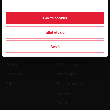
Godta cookier
Når du klikker på Abonner, godtar du å motta e-post fra
Polar, og bekrefter at du har lest våre
personvernerklæringen.
tillat utvalg
Avslå
Produkter
Om Polar
Klokker
Dette er oss
Sensorer
Vitenskapen
Tilbehør
Polar for bedrifter
Karriere
Blogg