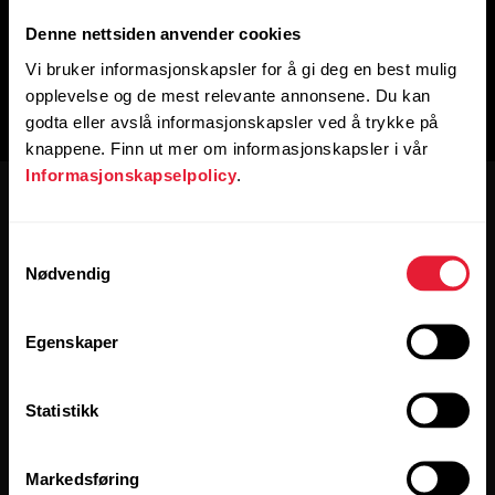
Denne nettsiden anvender cookies
Vi bruker informasjonskapsler for å gi deg en best mulig
opplevelse og de mest relevante annonsene. Du kan
godta eller avslå informasjonskapsler ved å trykke på
knappene. Finn ut mer om informasjonskapsler i vår
Informasjonskapselpolicy
.
Samtykkevalg
Nødvendig
Hold deg oppdatert.
Egenskaper
[footer_copy:SIGN_UP_NEWSLETTER]
Statistikk
Markedsføring