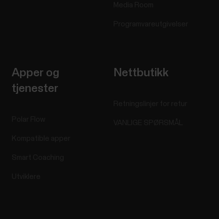
Media Room
Programvareutgivelser
Apper og
Nettbutikk
tjenester
Retningslinjer for retur
Polar Flow
VANLIGE SPØRSMÅL
Kompatible apper
Smart Coaching
Utviklere