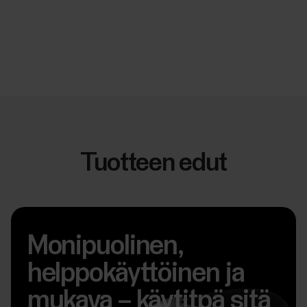
Tuotteen edut
Monipuolinen,
helppokäyttöinen ja
mukava – käytitpä sitä