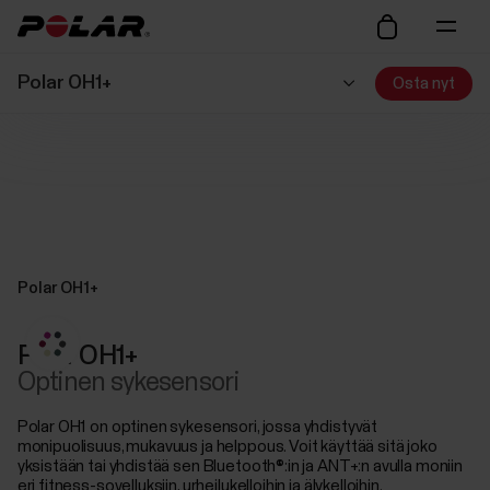
Polar OH1+
Osta nyt
Polar OH1+
Polar OH1+
Optinen sykesensori
Polar OH1 on optinen sykesensori, jossa yhdistyvät
monipuolisuus, mukavuus ja helppous. Voit käyttää sitä joko
yksistään tai yhdistää sen Bluetooth®:in ja ANT+:n avulla moniin
eri fitness-sovelluksiin, urheilukelloihin ja älykelloihin.