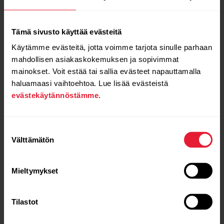
Keskeiset ominaisuudet
Tämä sivusto käyttää evästeitä
Käytämme evästeitä, jotta voimme tarjota sinulle parhaan
mahdollisen asiakaskokemuksen ja sopivimmat
mainokset. Voit estää tai sallia evästeet napauttamalla
haluamaasi vaihtoehtoa. Lue lisää evästeistä
evästekäytännöstämme
.
Optinen
Kolmannen osapuolen
sykkeenmittausteknologia
yhteensopivuus (BLE/ANT+)
Suostumuksen
kuudella LED-valolla
Välttämätön
valinta
Mieltymykset
Tilastot
4 Mt:n tallennustila /
Akun kesto jopa 12 tuntia