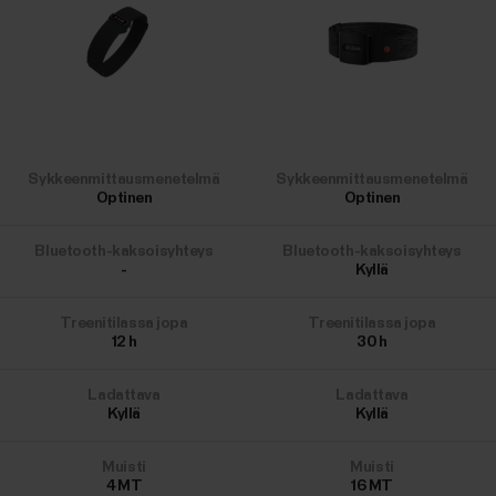
Sykkeenmittausmenetelmä
Sykkeenmittausmenetelmä
Optinen
Optinen
Bluetooth-kaksoisyhteys
Bluetooth-kaksoisyhteys
-
Kyllä
Treenitilassa jopa
Treenitilassa jopa
12
h
30
h
Ladattava
Ladattava
Kyllä
Kyllä
Muisti
Muisti
4
MT
16
MT