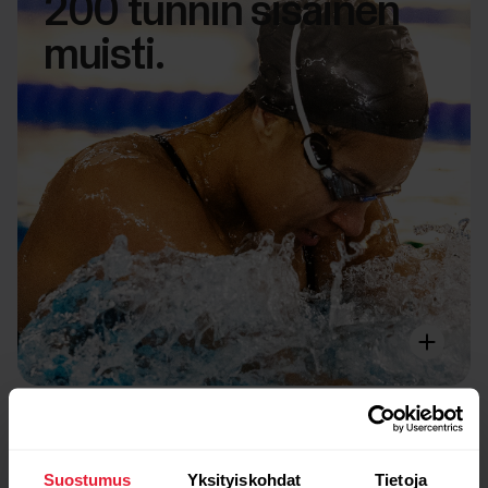
200 tunnin sisäinen
muisti.
Suostumus
Yksityiskohdat
Tietoja