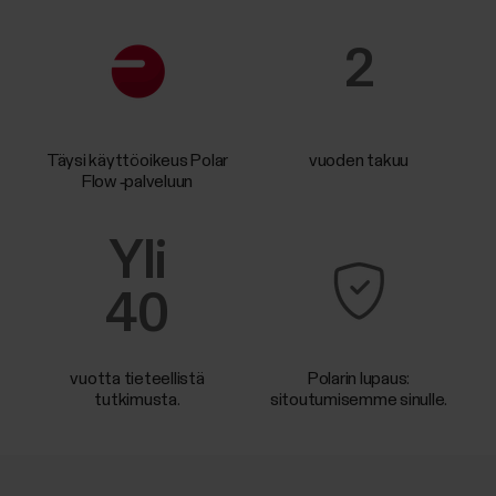
2
Täysi käyttöoikeus Polar
vuoden takuu
Flow ‑palveluun
Yli
40
vuotta tieteellistä
Polarin lupaus:
tutkimusta.
sitoutumisemme sinulle.