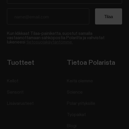
Kun klikkaat Tilaa-painiketta, suostut samalla
vastaanottamaan sähköpostia Polarilta ja vahvistat
lukeneesi
tietosuojakäytäntömme.
Tuotteet
Tietoa Polarista
Kellot
Keitä olemme
Sensorit
Science
Lisävarusteet
Polar yrityksille
Työpaikat
Blogi