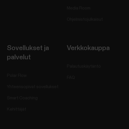
Media Room
Ohjelmistojulkaisut
Sovellukset ja
Verkkokauppa
palvelut
Palautuskäytäntö
Polar Flow
FAQ
Yhteensopivat sovellukset
Smart Coaching
Kehittäjät