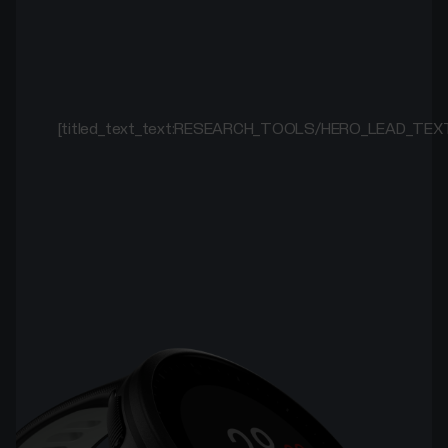
[titled_text_text:RESEARCH_TOOLS/HERO_LEAD_TEX