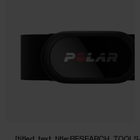
[titled_text_title:RESEARCH_TOOL