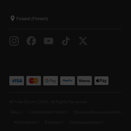
© Polar Electro 2026 . All Rights Reserved.
Takuu
Lakisääteiset tiedot
Saavutettavuuslausunto
Käyttöehdot
Evästeet
Evästeasetukset