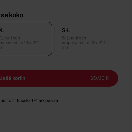
itse koko
/L
S-L
L: ranteen
S-L: ranteen
mpärysmitta 135-210
ympärysmitta 125-220
m
mm
Lisää koriin
29,90 €
tus:
toimitusaika 1-4 arkipäivää