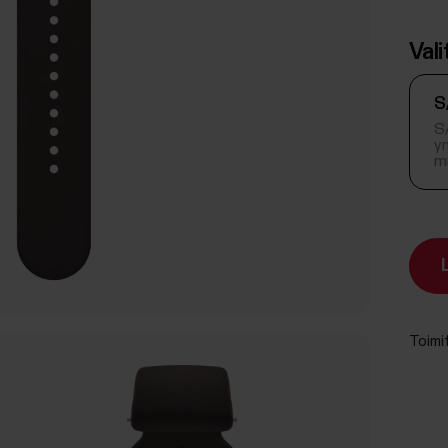
Val
S
S/
y
m
Toimi