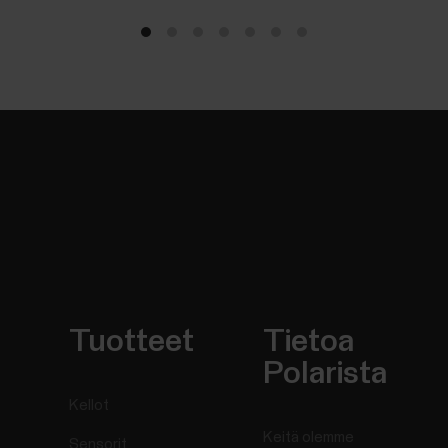
Tuotteet
Tietoa
Polarista
Kellot
Keitä olemme
Sensorit