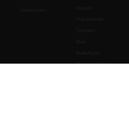
Science
Lisävarusteet
Polar yrityksille
Työpaikat
Blogi
Media Room
Ohjelmistojulkaisut
Success! ##
ectro 2026 . All Rights Reserved.
Takuu
Lakisääteiset 