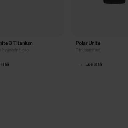
gnite 3 Titanium
Polar Unite
a hyvinvointikello
Fitnessmittari
 lisää
→
Lue lisää