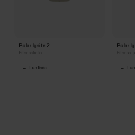
Polar Ignite 2
Polar I
Fitnesskello
Fitness- j
→
Lue lisää
→
Lue