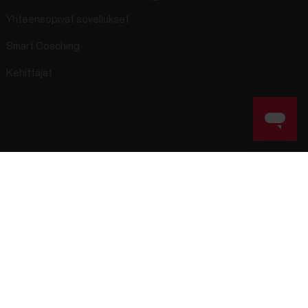
Yhteensopivat sovellukset
Smart Coaching
Kehittäjät
tiedot
Saavutettavuuslausunto
Käyttöehdot
Evästeet