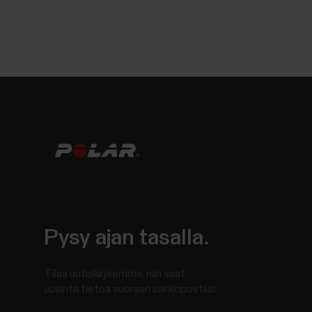
Pysy ajan tasalla.
Tilaa uutiskirjeemme, niin saat
uusinta tietoa suoraan sähköpostiisi.