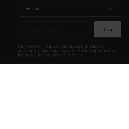
Kun klikkaat Tilaa-painiketta, suostut samalla
vastaanottamaan sähköpostia Polarilta ja vahvistat
lukeneesi
tietosuojakäytäntömme.
© Polar El