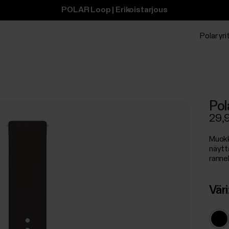
POLAR Loop | Erikoistarjous
Polar yrit
Pol
29,
Muokka
näytt
ranne
Väri