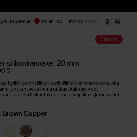
yksille
Tuotetuki
Polar Flow
Osta nyt
ar-silikoniranneke, 20 mm
90 €
a tyyliäsi pehmeällä ja kestävällä silikonirannekkeella, joka
ää ja tuntuu hyvältä. Nämä raikkaat kaksisävyiset
kkeet ovat vedenkestäviä ja istuvat napakasti ja mukavasti.
:
Brown Copper