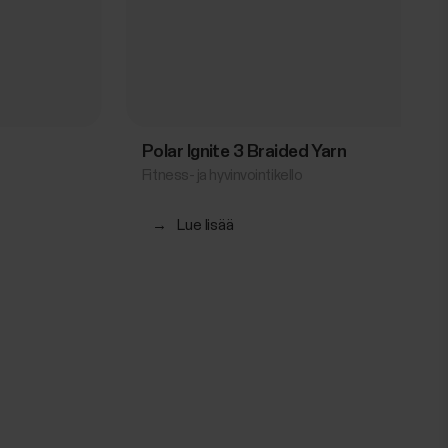
Polar Ignite 3 Braided Yarn
Fitness- ja hyvinvointikello
→
Lue lisää