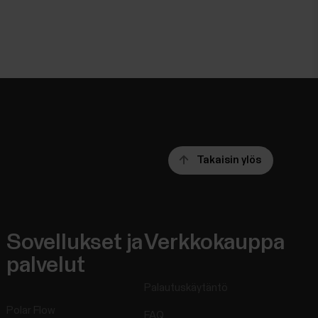
Takaisin ylös
Sovellukset ja
Verkkokauppa
palvelut
Palautuskäytäntö
Polar Flow
FAQ