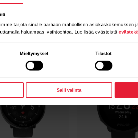
Yhteensopivat tuotteet
itä
oimme tarjota sinulle parhaan mahdollisen asiakaskokemuksen j
auttamalla haluamaasi vaihtoehtoa. Lue lisää evästeistä
evästek
Mieltymykset
Tilastot
Salli valinta