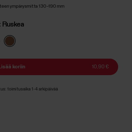
nteen ympärysmitta 130–190 mm
:
Ruskea
Lisää koriin
10,90 €
tus:
toimitusaika 1-4 arkipäivää