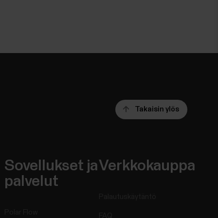
Takaisin ylös
Sovellukset ja
Verkkokauppa
palvelut
Palautuskäytäntö
Polar Flow
FAQ