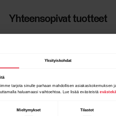
Yhteensopivat tuotteet
Yksityiskohdat
itä
oimme tarjota sinulle parhaan mahdollisen asiakaskokemuksen j
auttamalla haluamaasi vaihtoehtoa. Lue lisää evästeistä
evästek
Mieltymykset
Tilastot