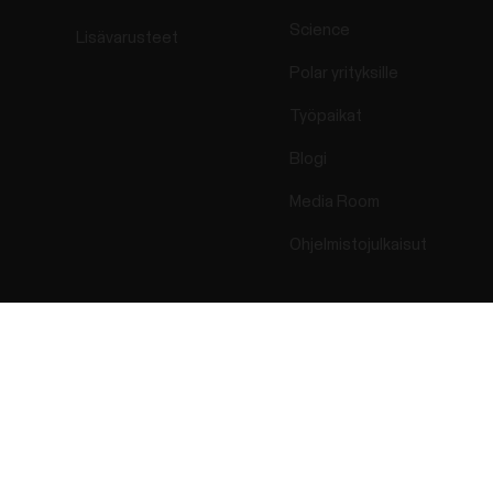
Science
Lisävarusteet
Polar yrityksille
Työpaikat
Blogi
Media Room
Ohjelmistojulkaisut
Success! ##
ectro 2026 . All Rights Reserved.
Takuu
Lakisääteiset 