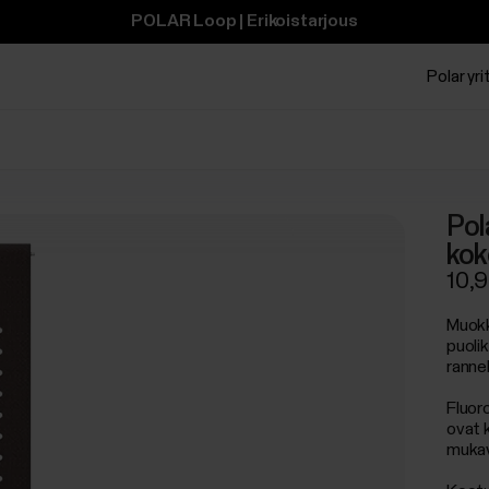
POLAR Loop | Erikoistarjous
Polar yrit
Pol
kok
10,
Muokk
puolik
ranne
Fluor
ovat 
mukav