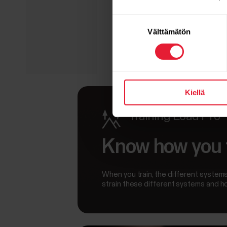
Suostumuksen
Välttämätön
valinta
Kiellä
Training Load Pro
Know how you 
When you train, the different systems
strain these different systems and h