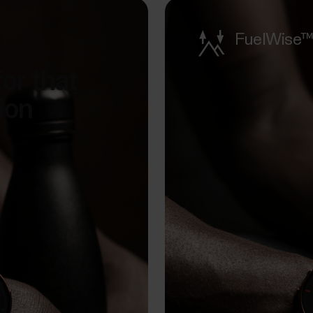
FuelWise™
for that
ion