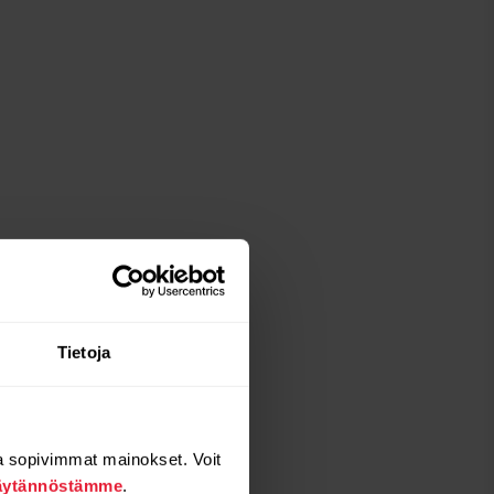
Tietoja
a sopivimmat mainokset. Voit
äytännöstämme
.