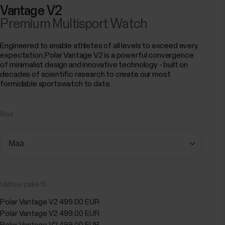
Vantage V2
Premium Multisport Watch
Engineered to enable athletes of all levels to exceed every
expectation, Polar Vantage V2 is a powerful convergence
of minimalist design and innovative technology - built on
decades of scientific research to create our most
formidable sportswatch to date.
Maa
Valitse paketti
Polar Vantage V2
499.00 EUR
Polar Vantage V2
499.00 EUR