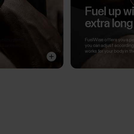
Fuel up wi
extra long
elling wireframe that
FuelWise offers you a pe
idual needs so that it
you can adjust according 
.
works for your body in th
Training Load Pro™
Know how you train
s of your body get strained. With Polar Vantage M2, you get a holist
strain these different systems and how it affects your performance