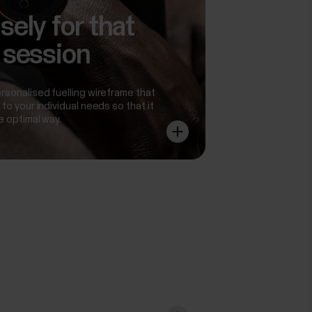
sely for that
 session
rsonalised fuelling wireframe that
to your individual needs so that it
e optimal way.
ic view on how your training sessions
.