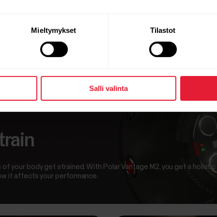
Mieltymykset
Tilastot
Salli valinta
™
train
 of your body get strained. With Polar Vantage M2, you get a holistic
ow it affects your performance.