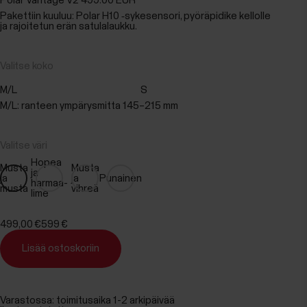
Polar Vantage V2
499.00 EUR
Pakettiin kuuluu: Polar H10 ‑sykesensori, pyöräpidike kellolle
ja rajoitetun erän satulalaukku.
Valitse koko
M/L
S
M/L: ranteen ympärysmitta 145–215 mm
Valitse väri
Hopea
Musta
Musta
ja
ja
ja
Punainen
harmaa-
musta
vihreä
lime
499,00 €
599 €
Lisää ostoskoriin
Varastossa: toimitusaika 1-2 arkipäivää