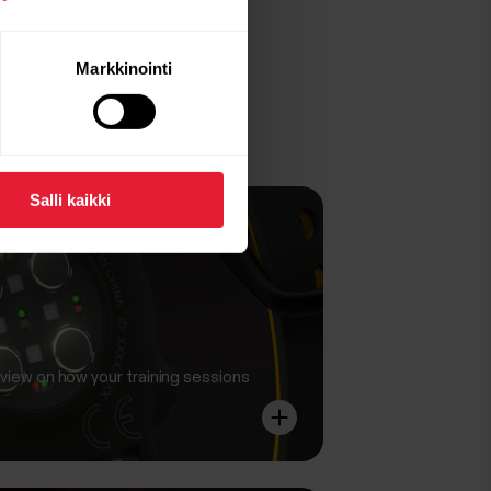
Markkinointi
Salli kaikki
 view on how your training sessions