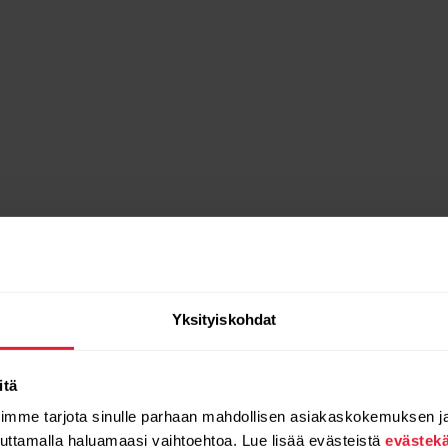
Yksityiskohdat
itä
oimme tarjota sinulle parhaan mahdollisen asiakaskokemuksen j
auttamalla haluamaasi vaihtoehtoa. Lue lisää evästeistä
evästek