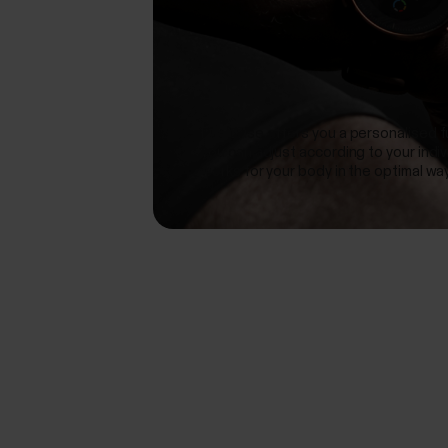
FuelWise offers you a personalised fu
you can adjust according to your indiv
works for your body in the optimal way
When you train, the different system