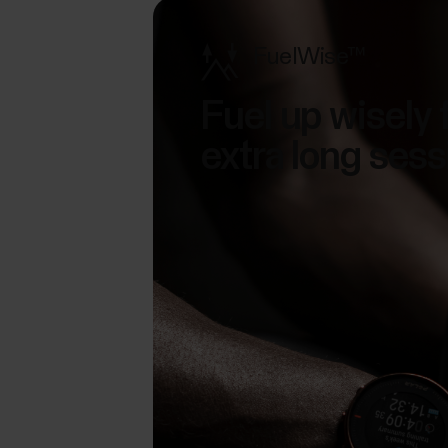
FuelWise™
Fuel up wisely 
extra long sess