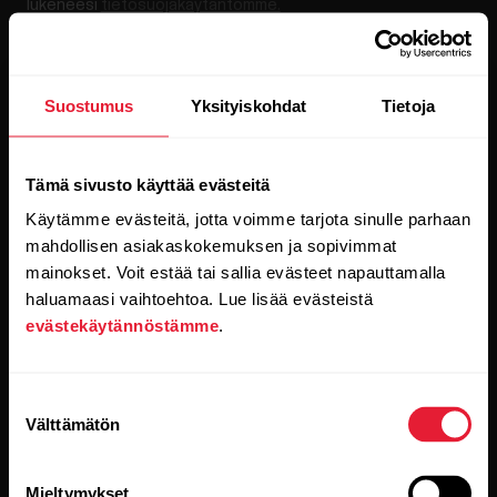
lukeneesi
tietosuojakäytäntömme.
Tuotteet
Tietoa Polarista
Suostumus
Yksityiskohdat
Tietoja
Kellot
Keitä olemme
Tämä sivusto käyttää evästeitä
Sensorit
Science
Käytämme evästeitä, jotta voimme tarjota sinulle parhaan
Lisävarusteet
Polar yrityksille
mahdollisen asiakaskokemuksen ja sopivimmat
mainokset. Voit estää tai sallia evästeet napauttamalla
Työpaikat
haluamaasi vaihtoehtoa. Lue lisää evästeistä
evästekäytännöstämme
.
Blogi
Media Room
Suostumuksen
Ohjelmistojulkaisut
Välttämätön
valinta
Mieltymykset