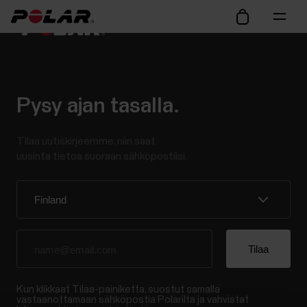
Pysy ajan tasalla.
Tilaa uutiskirjeemme, niin saat
uusinta tietoa suoraan sähköpostiisi.
Kun klikkaat Tilaa-painiketta, suostut samalla
vastaanottamaan sähköpostia Polarilta ja vahvistat