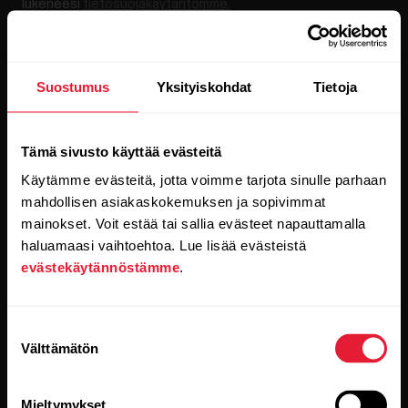
lukeneesi
tietosuojakäytäntömme.
Tuotteet
Tietoa Polarista
Suostumus
Yksityiskohdat
Tietoja
Kellot
Keitä olemme
Tämä sivusto käyttää evästeitä
Sensorit
Science
Käytämme evästeitä, jotta voimme tarjota sinulle parhaan
Lisävarusteet
Polar yrityksille
mahdollisen asiakaskokemuksen ja sopivimmat
mainokset. Voit estää tai sallia evästeet napauttamalla
Työpaikat
haluamaasi vaihtoehtoa. Lue lisää evästeistä
evästekäytännöstämme
.
Blogi
Media Room
Suostumuksen
Ohjelmistojulkaisut
Välttämätön
valinta
Mieltymykset