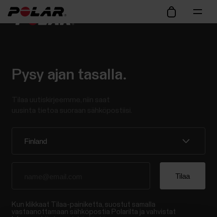
Pysy ajan tasalla.
Tilaa uutiskirjeemme, niin saat
uusinta tietoa suoraan sähköpostiisi.
Kun klikkaat Tilaa-painiketta, suostut samalla
vastaanottamaan sähköpostia Polarilta ja vahvistat