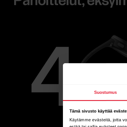
Pahoittelut, eksyi
Suostumus
Tämä sivusto käyttää eväste
Käytämme evästeitä, jotta v
estää tai sallia evästeet nap