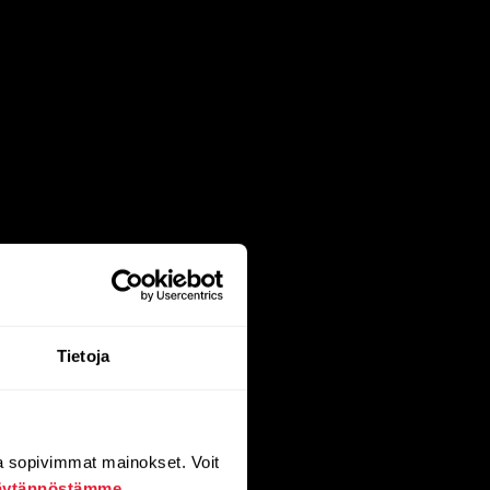
Tietoja
a sopivimmat mainokset. Voit
äytännöstämme
.