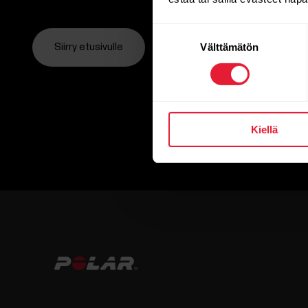
Suostumuksen
Välttämätön
valinta
Siirry etusivulle
Kiellä