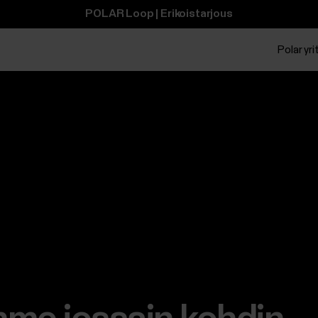
POLAR Loop | Erikoistarjous
Polar yrit