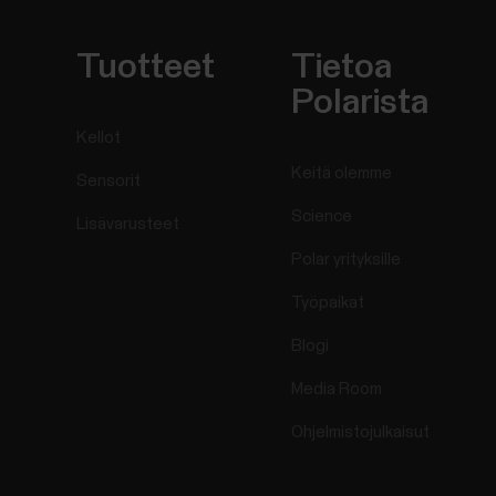
Tuotteet
Tietoa
Polarista
Kellot
Keitä olemme
Sensorit
Science
Lisävarusteet
Polar yrityksille
Työpaikat
Blogi
Media Room
Ohjelmistojulkaisut