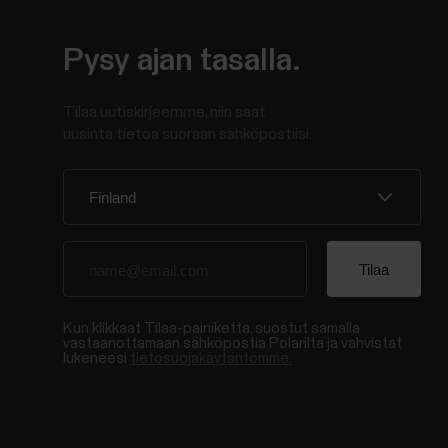
Pysy ajan tasalla.
Tilaa uutiskirjeemme, niin saat
uusinta tietoa suoraan sähköpostiisi.
Kun klikkaat Tilaa-painiketta, suostut samalla
vastaanottamaan sähköpostia Polarilta ja vahvistat
lukeneesi
tietosuojakäytäntömme.