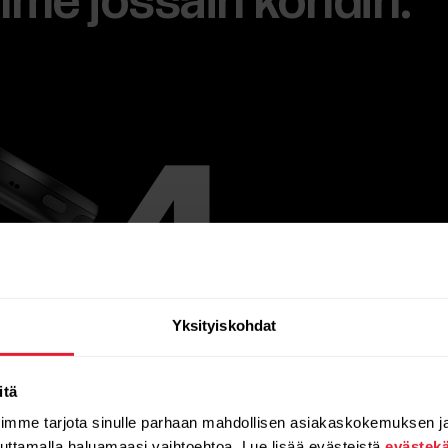
mme jossain kohdin.
Yksityiskohdat
itä
oimme tarjota sinulle parhaan mahdollisen asiakaskokemuksen j
auttamalla haluamaasi vaihtoehtoa. Lue lisää evästeistä
evästek