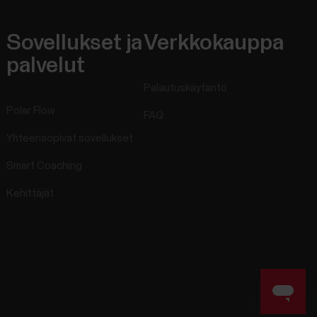
Sovellukset ja
Verkkokauppa
palvelut
Palautuskäytäntö
Polar Flow
FAQ
Yhteensopivat sovellukset
Smart Coaching
Kehittäjät