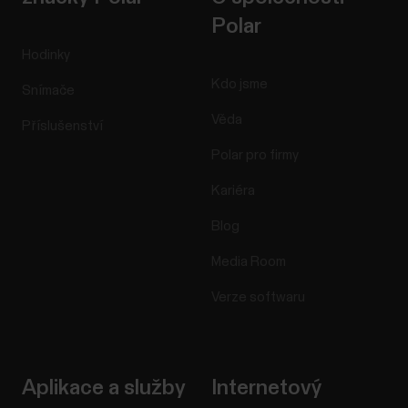
Polar
Hodinky
Kdo jsme
Snímače
Věda
Příslušenství
Polar pro firmy
Kariéra
Blog
Media Room
Verze softwaru
Aplikace a služby
Internetový