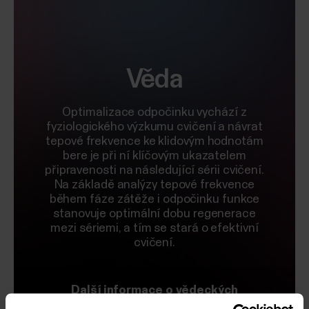
Věda
Optimalizace odpočinku vychází z
fyziologického výzkumu cvičení a návrat
tepové frekvence ke klidovým hodnotám
bere je při ní klíčovým ukazatelem
připravenosti na následující sérii cvičení.
Na základě analýzy tepové frekvence
během fáze zátěže i odpočinku funkce
stanovuje optimální dobu regenerace
mezi sériemi, a tím se stará o efektivní
cvičení.
Další informace o vědeckých