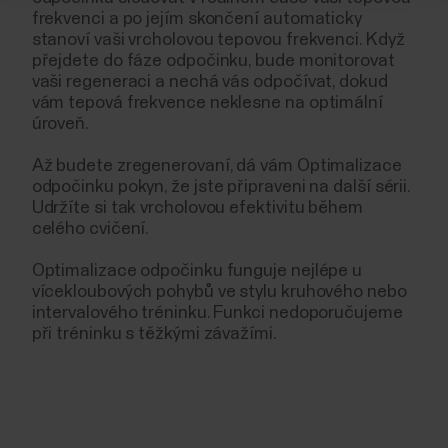
frekvenci a po jejím skončení automaticky
stanoví vaši vrcholovou tepovou frekvenci. Když
přejdete do fáze odpočinku, bude monitorovat
vaši regeneraci a nechá vás odpočívat, dokud
vám tepová frekvence neklesne na optimální
úroveň.
Až budete zregenerovaní, dá vám Optimalizace
odpočinku pokyn, že jste připraveni na další sérii.
Udržíte si tak vrcholovou efektivitu během
celého cvičení.
Optimalizace odpočinku funguje nejlépe u
vícekloubových pohybů ve stylu kruhového nebo
intervalového tréninku. Funkci nedoporučujeme
při tréninku s těžkými závažími.