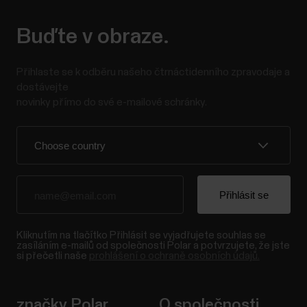
Buďte v obraze.
Přihlaste se k odběru našeho čtrnáctidenního zpravodaje a
dostávejte
novinky přímo do své e-mailové schránky.
Kliknutím na tlačítko Přihlásit se vyjadřujete souhlas se
zasíláním e-mailů od společnosti Polar a potvrzujete, že jste
si přečetli naše
prohlášení o ochraně osobních údajů.
značky Polar
O společnosti