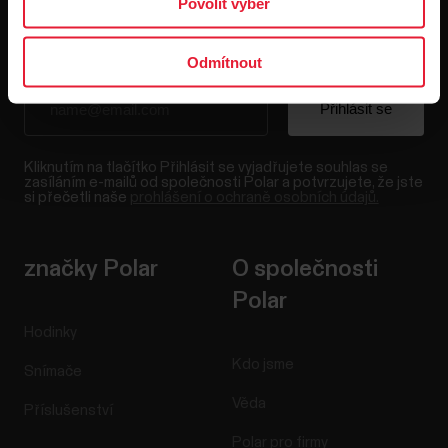
Povolit výběr
Odmítnout
Kliknutím na tlačítko Přihlásit se vyjadřujete souhlas se
zasíláním e-mailů od společnosti Polar a potvrzujete, že jste
si přečetli naše
prohlášení o ochraně osobních údajů.
značky Polar
O společnosti
Polar
Hodinky
Kdo jsme
Snímače
Věda
Příslušenství
Polar pro firmy