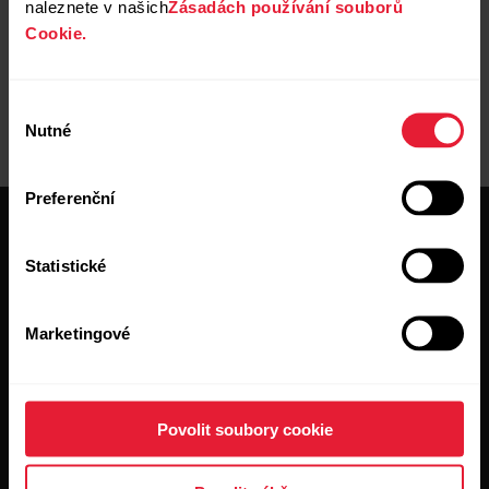
naleznete v našich
Zásadách používání souborů
Cookie.
Výběr
Nutné
souhlasu
Preferenční
Statistické
Marketingové
Buďte v obraze.
Přihlaste se k odběru našeho čtrnáctidenního zpravodaje a
Povolit soubory cookie
dostávejte
novinky přímo do své e-mailové schránky.