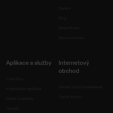
Kariéra
Blog
Media Room
Verze softwaru
Aplikace a služby
Internetový
obchod
Polar Flow
Vrácení zboží a reklamace
Kompatibilní aplikace
Časté dotazy
Smart Coaching
Vývojáři