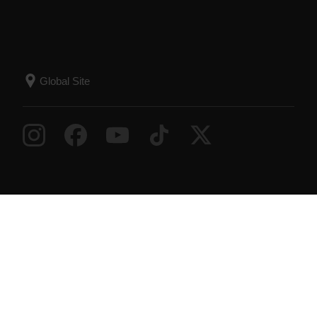
Success! ##
© Polar Electro 2026 . All Rights Reserved.
Záruka
Informace o předpisech
Prohlášení o