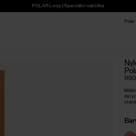
POLAR Loop | Speciální nabídka
Polar 
Nyl
Pol
990
Měkký
dá ry
stand
Bar