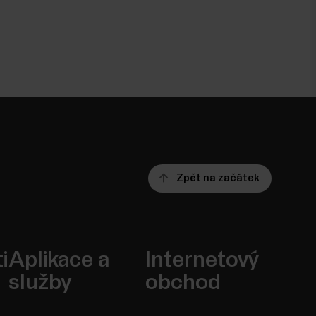
Zpět na začátek
i
Aplikace a
Internetový
služby
obchod