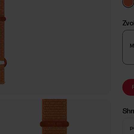
Zvo
M
Shr
p