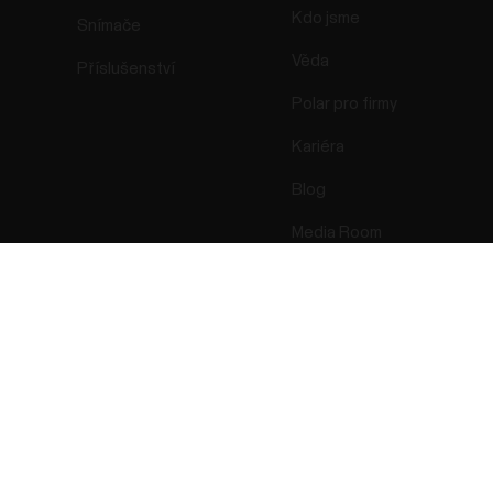
Kdo jsme
Snímače
Věda
Příslušenství
Polar pro firmy
Kariéra
Blog
Media Room
Verze softwaru
Success! ##