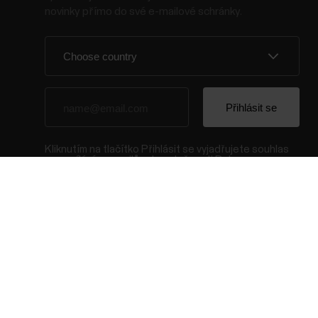
novinky přímo do své e-mailové schránky.
Kliknutím na tlačítko Přihlásit se vyjadřujete souhlas
se zasíláním e-mailů od společnosti Polar a
potvrzujete, že jste si přečetli naše
prohlášení
o ochraně osobních údajů.