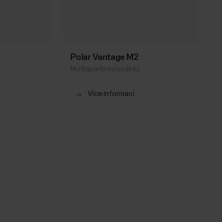
Polar Vantage M2
Multisportovní hodinky
→
Více informací