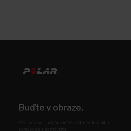
Buďte v obraze.
Přihlaste se k odběru našeho čtrnáctidenního
zpravodaje a dostávejte