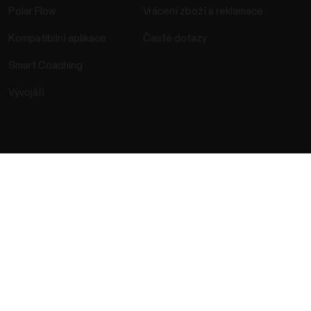
Polar Flow
Vrácení zboží a reklamace
Kompatibilní aplikace
Časté dotazy
Smart Coaching
Vývojáři