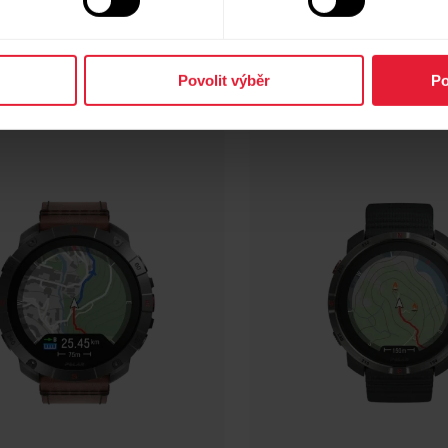
Povolit výběr
Po