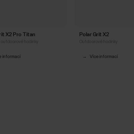
rit X2 Pro Titan
Polar Grit X2
 outdoorové hodinky
Outdoorové hodinky
e informací
→
Více informací