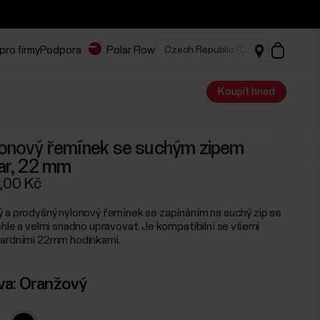
pro firmy
Podpora
Polar Flow
Koupit hned
onový řemínek se suchým zipem
ar, 22 mm
,00 Kč
 a prodyšný nylonový řemínek se zapínáním na suchý zip se
chle a velmi snadno upravovat. Je kompatibilní se všemi
ardními 22mm hodinkami.
va:
Oranžový