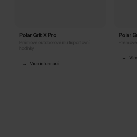
Polar Grit X Pro
Polar G
Prémiové outdoorové multisportovní
Prémiové
hodinky
→
Víc
→
Více informací