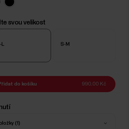
lte svou velikost
-L
S-M
Přidat do košíku
990,00 Kč
nutí
oložky (
1
)