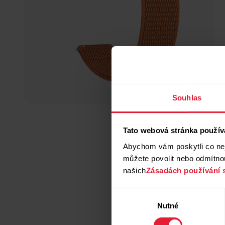
Souhlas
Tato webová stránka použív
Abychom vám poskytli co nej
můžete povolit nebo odmítnou
našich
Zásadách používání 
Výběr
Nutné
souhlasu