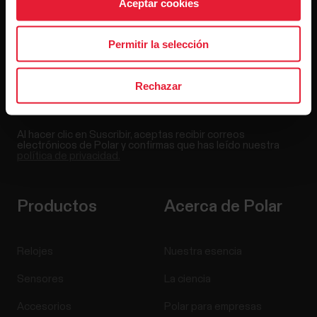
Aceptar cookies
Permitir la selección
Rechazar
Al hacer clic en Suscribir, aceptas recibir correos
electrónicos de Polar y confirmas que has leído nuestra
política de privacidad.
Productos
Acerca de Polar
Relojes
Nuestra esencia
Sensores
La ciencia
Accesorios
Polar para empresas