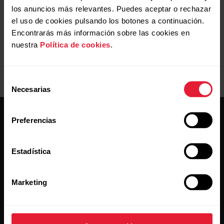
los anuncios más relevantes. Puedes aceptar o rechazar
el uso de cookies pulsando los botones a continuación.
Encontrarás más información sobre las cookies en
nuestra
Política de cookies
.
Selección
Necesarias
de
consentimiento
Preferencias
Estadística
Mantente al día.
Marketing
Regístrate en nuestra newsletter quincenal y recibe
las últimas noticias directamente en tu bandeja de
entrada.