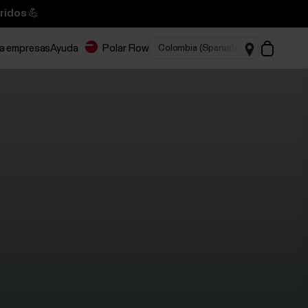
ridos 💪
ra empresas
Ayuda
Polar Flow