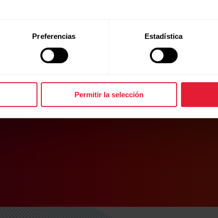
scripción
na manera
racciones.
Preferencias
Estadística
Permitir la selección