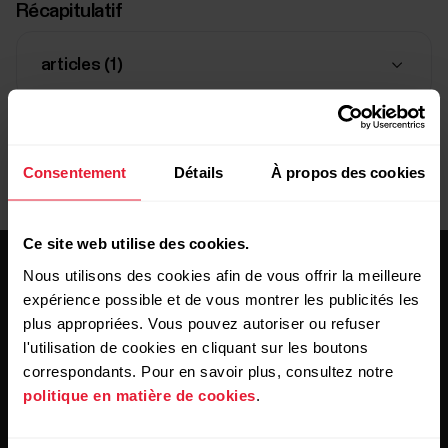
Récapitulatif
articles (
1
)
Livraison:
délai de livraison de 7-14 jours ouvrables
Consentement
Détails
À propos des cookies
Ce site web utilise des cookies.
Nous utilisons des cookies afin de vous offrir la meilleure
expérience possible et de vous montrer les publicités les
plus appropriées. Vous pouvez autoriser ou refuser
l'utilisation de cookies en cliquant sur les boutons
correspondants. Pour en savoir plus, consultez notre
Restez au courant!
politique en matière de cookies
.
Inscrivez-vous à notre infolettre bimensuelle pour