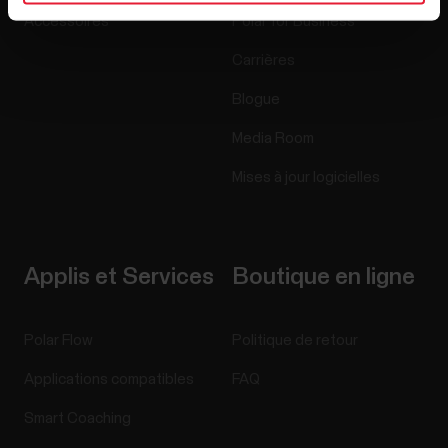
Accessoires
Polar for Business
Carrières
Blogue
Media Room
Mises à jour logicielles
Applis et Services
Boutique en ligne
Polar Flow
Politique de retour
Applications compatibles
FAQ
Smart Coaching