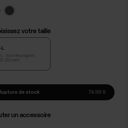
sissez votre taille
-L
L : tour de poignet
45-215 mm
Rupture de stock
74,99 $
uter un accessoire