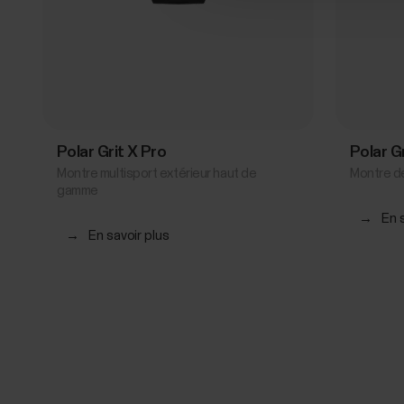
Polar Grit X Pro
Polar G
Montre multisport extérieur haut de
Montre de
gamme
→
En 
→
En savoir plus