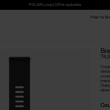
POLAR Loop | Offre spéciale
Polar for B
Bra
74,
Compl
vérita
occas
brace
Chang
déverr
Cou