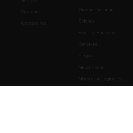
Montres
Qui sommes nous
Capteurs
Science
Accessoires
Polar for Business
Carrières
Blogue
Media Room
Mises à jour logicielles
Success! ##