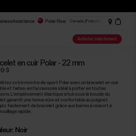
usiness
Assistance
Polar Flow
Acheter maintenant
celet en cuir Polar - 22 mm
99 $
étez votre montre de sport Polar avec un bracelet en cuir
ble et faites-en l'accessoire idéal à porter en toutes
ions. L'empiècement élastique situé sous la boucle du
let garantit une tenue sûre et confortable au poignet.
ez facilement de bracelet grâce aux barres à ressort à
ouillage rapide.
leur:
Noir