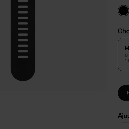
Choi
M
M-
1
Ajo