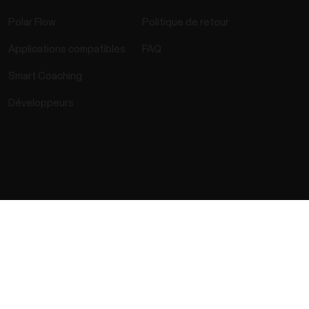
Polar Flow
Politique de retour
Applications compatibles
FAQ
Smart Coaching
Développeurs