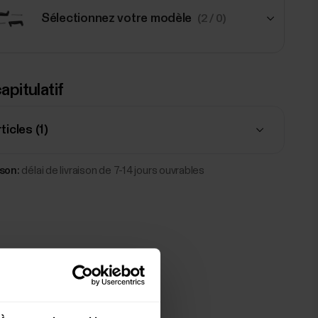
Sélectionnez votre modèle
(2 / 0)
NaN $
apitulatif
Adaptateur Polar V2 Shift
Noir
ticles (
1
)
Ajouter
ison:
délai de livraison de 7-14 jours ouvrables
NaN $
Adaptateur Polar V2 Shift
Argent
Ajouter