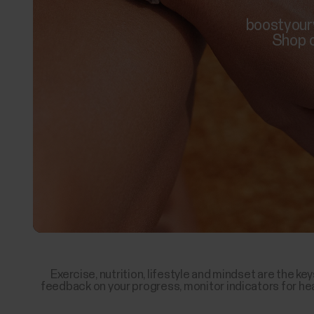
boostyourv
Shop o
Exercise, nutrition, lifestyle and mindset are the ke
feedback on your progress, monitor indicators for hea