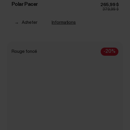
Polar Pacer
265,99 $
379,99 $
→
Acheter
Informations
-20%
Rouge foncé