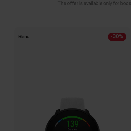
The offer is available only for b
-30%
Blanc