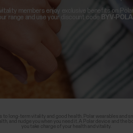
itality members enjoy exclusive benefits on Pola
ur range and use your discount code
BYV-POL
ys to long-term vitality and good health. Polar wearables and sm
lth, and nudge you when you need it. A Polar device and the b
you take charge of your health and vitality.