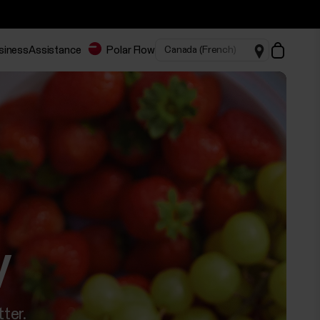
usiness
Assistance
Polar Flow
y
tter.