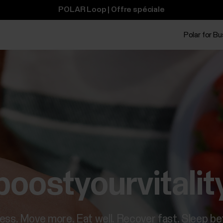
POLAR Loop | Offre spéciale
Polar for B
boostyourvitalit
less. Move more. Eat well. Recover fast. Sleep be