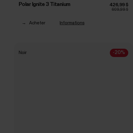
Polar Ignite 3 Titanium
426,99 $
609,99 $
→
Acheter
Informations
-20%
Noir