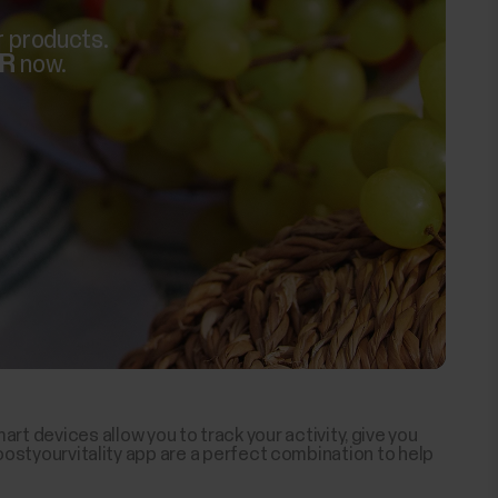
r products.
AR
now.
art devices allow you to track your activity, give you
oostyourvitality app are a perfect combination to help