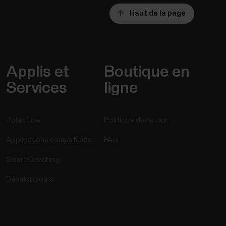
Haut de la page
Applis et
Boutique en
Services
ligne
Polar Flow
Politique de retour
Applications compatibles
FAQ
Smart Coaching
Développeurs