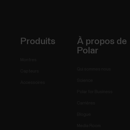
Produits
À propos de
Polar
Montres
Qui sommes nous
Capteurs
Science
Accessoires
Polar for Business
Carrières
Blogue
Media Room