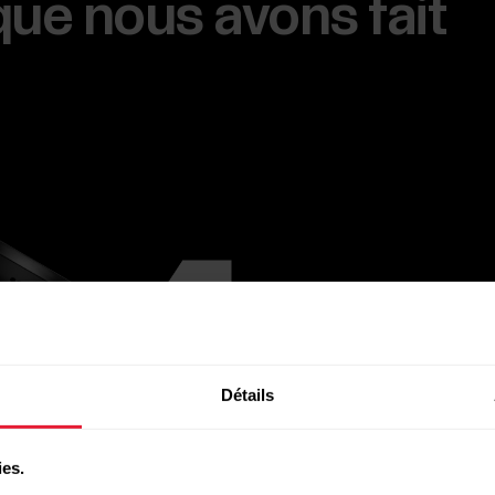
 que nous avons fait
Détails
ies.