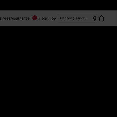
usiness
Assistance
Polar Flow