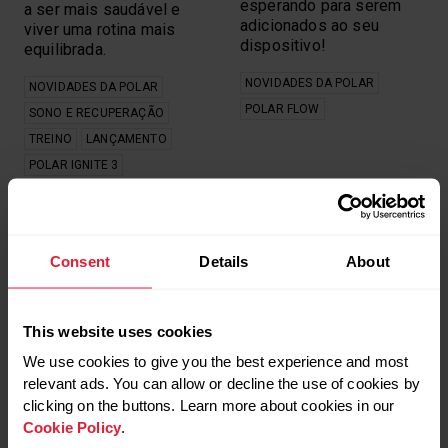
esperando para serem
a ser mais saudável e
adicionados ao seu
viver uma rotina mais
dispositivo!
equilibrada.
NOVIDADES DA POLAR
NOVIDADES DA POLAR
POLAR FLOW
SONO E RECUPERAÇÃO
TREINO
LANÇAMENTO
POLAR IGNITE 3
Consent
Details
About
POLAR E LIVEWELL, DA
TUDO O QUE VOCÊ
This website uses cookies
ZURICH SEGUROS,
PRECISA SABER SOBRE
JUNTOS PELA SAÚDE
O TESTE DE
We use cookies to give you the best experience and most
PERFORMANCE DE
relevant ads. You can allow or decline the use of cookies by
CORRIDA
Conecte seu relógio
clicking on the buttons. Learn more about cookies in our
Polar ao app LiveWell, da
Teste seu desempenho
Cookie Policy
.
Zurich Seguros, e
na corrida diretamente