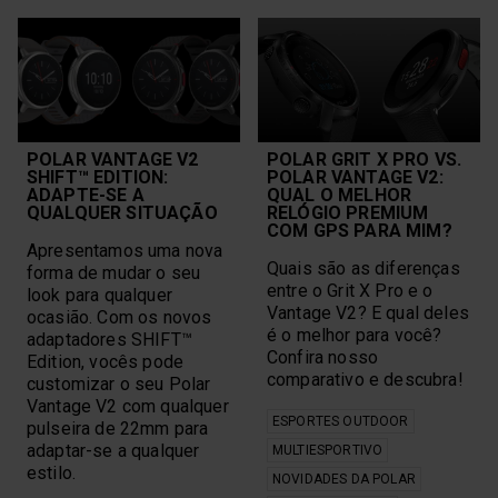
POLAR VANTAGE V2
POLAR GRIT X PRO VS.
SHIFT™ EDITION:
POLAR VANTAGE V2:
ADAPTE-SE A
QUAL O MELHOR
QUALQUER SITUAÇÃO
RELÓGIO PREMIUM
COM GPS PARA MIM?
Apresentamos uma nova
Quais são as diferenças
forma de mudar o seu
entre o Grit X Pro e o
look para qualquer
Vantage V2? E qual deles
ocasião. Com os novos
é o melhor para você?
adaptadores SHIFT™
Confira nosso
Edition, vocês pode
comparativo e descubra!
customizar o seu Polar
Vantage V2 com qualquer
ESPORTES OUTDOOR
pulseira de 22mm para
adaptar-se a qualquer
MULTIESPORTIVO
estilo.
NOVIDADES DA POLAR