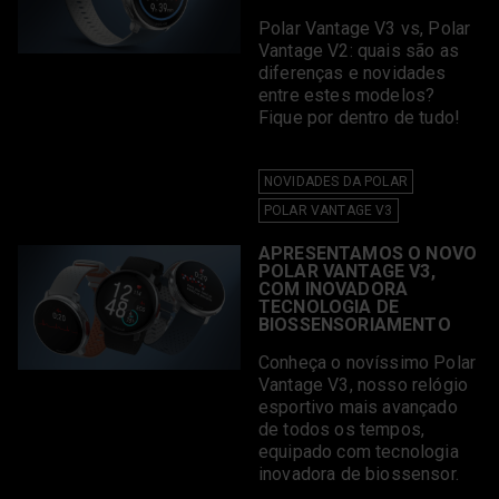
Embaixadores Polar
exercício
Polar Vantage V3 vs, Polar
Esportes de
Relógio com GPS
Endurance
Vantage V2: quais são as
Relógio de Corrida
Esportes Outdoor
diferenças e novidades
Relógio para Natação
exercício de força
entre estes modelos?
Ritmo
Exercícios Educativos
Fique por dentro de tudo!
Saúde
Fitness
Série Polar Pacer
Gravidez
Six Majors
Sono
NOVIDADES DA POLAR
GravidezEAtividadeFísica
Técnica de Corrida
HIIT
POLAR VANTAGE V3
Tecnologia
Hiking
Teste de Performance
APRESENTAMOS O NOVO
Lançamento
de Corrida
POLAR VANTAGE V3,
Maratona
Thiago Vinhal
COM INOVADORA
Maternidade
Treinos
TECNOLOGIA DE
monitoramento
BIOSSENSORIAMENTO
Treinos de cardio
cardíaco em grupo
Treinos em casa
Mulheres
Conheça o novíssimo Polar
Triathlon
Mulheres Corredoras
Vantage V3, nosso relógio
Vantage
Mulheres fortes
esportivo mais avançado
Variabilidade da
Multiesportivo
Frequência Cardíaca
de todos os tempos,
musculação
VFC
equipado com tecnologia
Natação
VO2Máx
inovadora de biossensor.