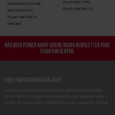
POLAR GRIT X PRO
NOVIDADES DA POLAR
POLAR VANTAGE V2
MULTIESPORTIVO
POLAR VANTAGE V2
VANTAGE
NÃO QUER PERDER NADA? ASSINE NOSSA NEWSLETTER PARA
FICAR POR DENTRO.
FIQUE POR DENTRO DO SEU JOGO!
Inscreva-se na nossa newsletter quinzenal para obter
novas ideias, insights e inspirações que ajudarão você a
treinar de forma mais inteligente e a se recuperar melhor.