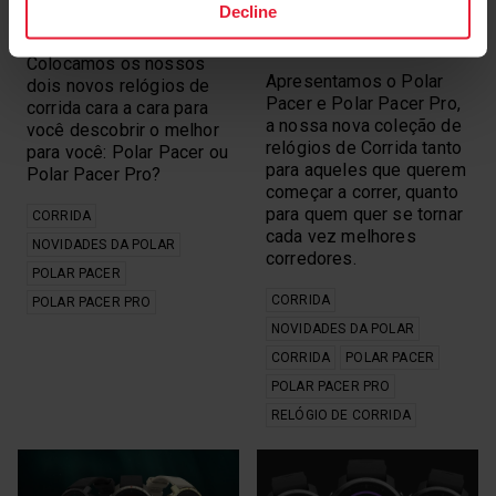
QUAL O MELHOR PARA
DE CORRIDA:
Decline
MIM?
APRESENTAMOS A
SÉRIE POLAR PACER
Colocamos os nossos
Apresentamos o Polar
dois novos relógios de
Pacer e Polar Pacer Pro,
corrida cara a cara para
a nossa nova coleção de
você descobrir o melhor
relógios de Corrida tanto
para você: Polar Pacer ou
para aqueles que querem
Polar Pacer Pro?
começar a correr, quanto
para quem quer se tornar
CORRIDA
cada vez melhores
NOVIDADES DA POLAR
corredores.
POLAR PACER
CORRIDA
POLAR PACER PRO
NOVIDADES DA POLAR
CORRIDA
POLAR PACER
POLAR PACER PRO
RELÓGIO DE CORRIDA