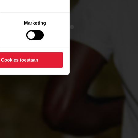
 team.
Marketing
het optimale
Cookies toestaan
lange-termijn
ren.