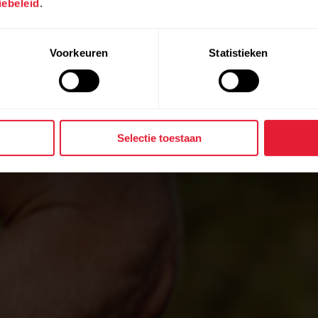
ebeleid
.
ucces van je
Voorkeuren
Statistieken
ingen helpen organisaties en teams om altijd op 
Selectie toestaan
ainen, een sneller herstel mogelijk te maken en de 
rkracht en paraatheid van de eenheden te verbete