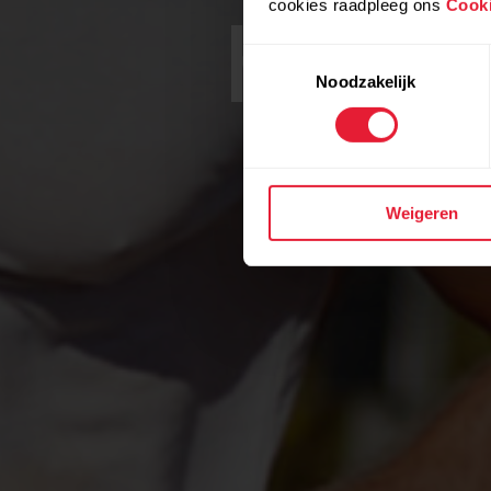
cookies raadpleeg ons
Cooki
het s
Toestemmingsselectie
Noodzakelijk
Onze oploss
Weigeren
niveau te tr
vee