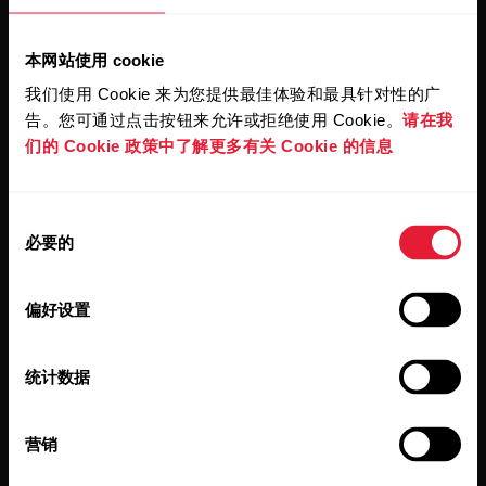
保持更新。
本网站使用 cookie
注册订阅我们的双周会员通讯，我们
我们使用 Cookie 来为您提供最佳体验和最具针对性的广
会将更新直接发送至您的收件箱。
告。您可通过点击按钮来允许或拒绝使用 Cookie。
请在我
们的 Cookie 政策中了解更多有关 Cookie 的信息
同
必要的
意
选
择
偏好设置
点击订阅，即表示您同意接收 Polar 发出的电子邮件并确认
您已阅读我们的
隐私政策。
统计数据
产品
关于 Polar
营销