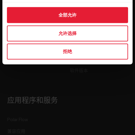
手表
我们是谁
传感器
Science
全部允许
配件
Polar 商业版
允许选择
招贤纳士
博客
拒绝
Media Room
软件版本
应用程序和服务
Polar Flow
兼容应用