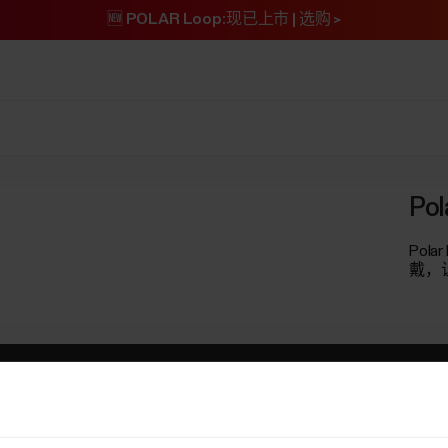
🆕 POLAR Loop:现已上市 | 选购 >
Po
Pol
戴，