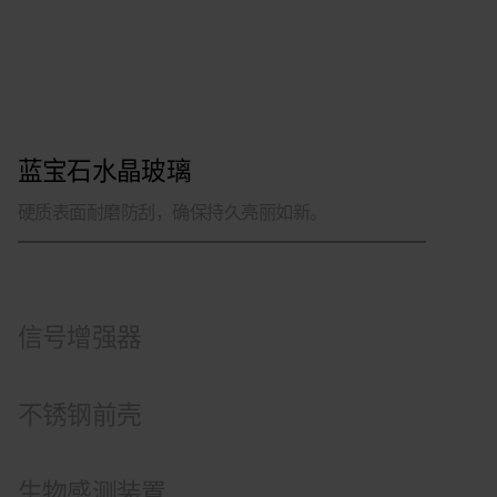
蓝宝石水晶玻璃
信号增强器
环形嵌入式天线可增强 GPS 信号。
不锈钢前壳
生物感测装置