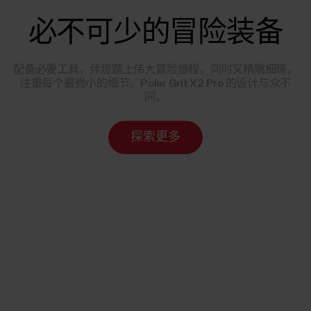
必不可少的冒险装备
配备必要工具，伴您踏上伟大冒险旅程，同时又精雕细琢，
注重每个最微小的细节。Polar Grit X2 Pro 的设计与众不
同。
探索更多