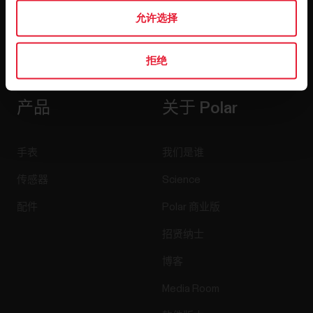
允许选择
点击订阅，即表示您同意接收 Polar 发出的电子邮件并确认
您已阅读我们的
隐私政策。
拒绝
产品
关于 Polar
手表
我们是谁
传感器
Science
配件
Polar 商业版
招贤纳士
博客
Media Room