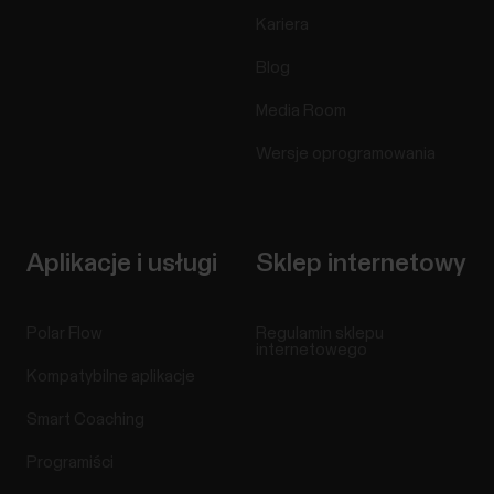
Kariera
Blog
Media Room
Wersje oprogramowania
Aplikacje i usługi
Sklep internetowy
Polar Flow
Regulamin sklepu
internetowego
Kompatybilne aplikacje
Smart Coaching
Programiści