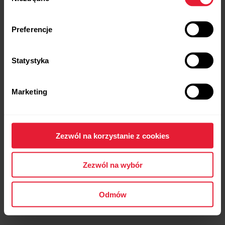
Preferencje
Statystyka
Marketing
Polar Vantage V2
Zegarek sportowy klasy premium
→
Dowiedz się więcej
Zezwól na korzystanie z cookies
Zezwól na wybór
Odmów