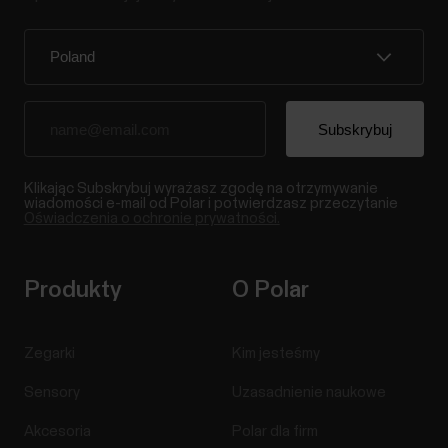
Klikając Subskrybuj wyrażasz zgodę na otrzymywanie
wiadomości e-mail od Polar i potwierdzasz przeczytanie
Oświadczenia o ochronie prywatności.
Produkty
O Polar
Zegarki
Kim jesteśmy
Sensory
Uzasadnienie naukowe
Akcesoria
Polar dla firm