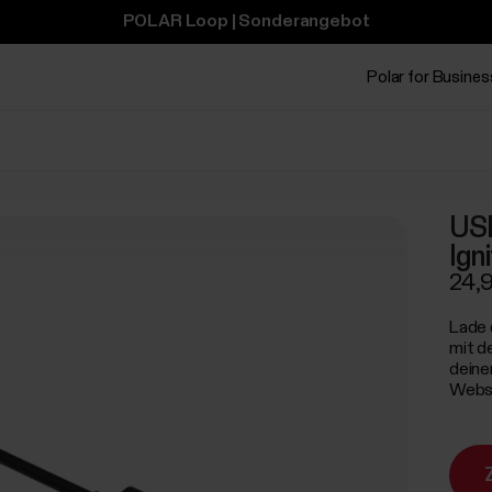
POLAR Loop | Sonderangebot
Polar for Busines
USB
Ign
24,
Lade 
mit d
deine
Webse