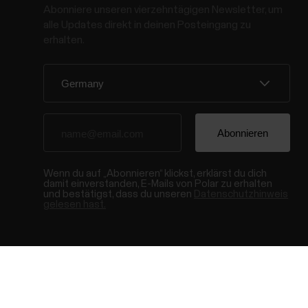
Abonniere unseren vierzehntägigen Newsletter, um
alle Updates direkt in deinen Posteingang zu
erhalten.
Wenn du auf „Abonnieren“ klickst, erklärst du dich
damit einverstanden, E-Mails von Polar zu erhalten
und bestätigst, dass du unseren
Datenschutzhinweis
gelesen hast.