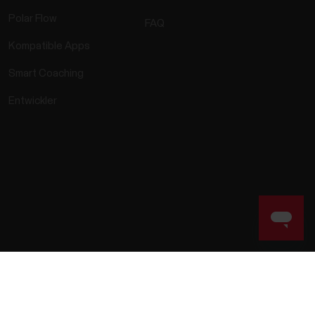
Polar Flow
FAQ
Kompatible Apps
Smart Coaching
Entwickler