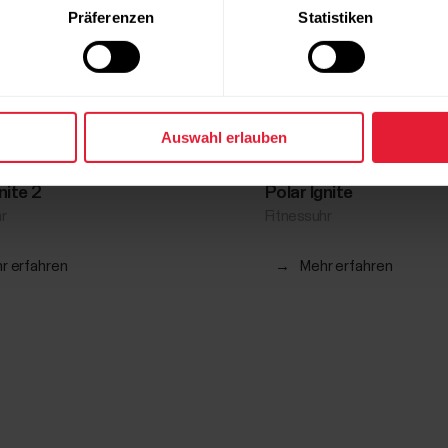
Präferenzen
Statistiken
Auswahl erlauben
nite 2
Polar Ignite
r
Fitnessuhr
r erfahren
→
Mehr erfahren