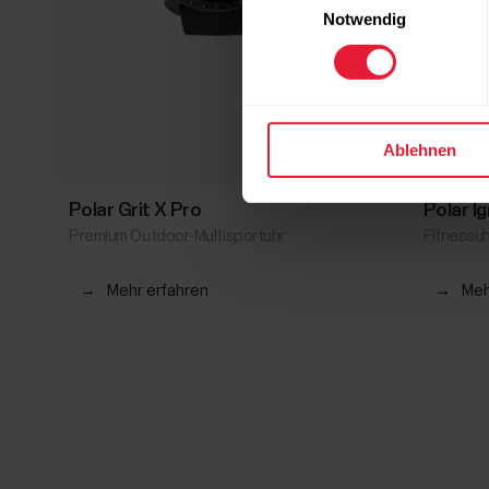
Notwendig
Ablehnen
Polar Grit X Pro
Polar Ig
Premium Outdoor-Multisportuhr
Fitnessuh
→
Mehr erfahren
→
Meh