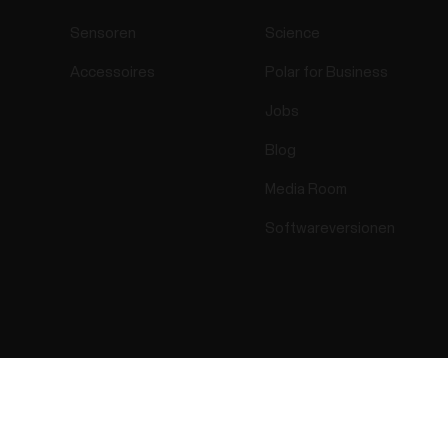
Sensoren
Science
Accessoires
Polar for Business
Jobs
Blog
Media Room
Softwareversionen
Success! ##