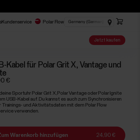
s
Kundenservice
Polar Flow
Jetzt kaufen
-Kabel für Polar Grit X, Vantage und
ite
90 €
deine Sportuhr Polar Grit X, Polar Vantage oder Polar Ignite
em USB-Kabel auf. Du kannst es auch zum Synchronisieren
r Trainings- und Aktivitätsdaten mit dem Polar Flow
rvice verwenden.
Zum Warenkorb hinzufügen
24,90 €