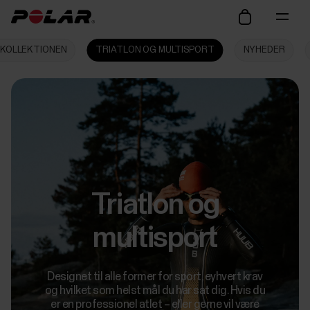
KOLLEKTIONEN
TRIATLON OG MULTISPORT
NYHEDER
Triatlon og
multisport
Designet til alle former for sport, eyhvert krav
og hvilket som helst mål du har sat dig. Hvis du
er en professionel atlet – eller gerne vil være