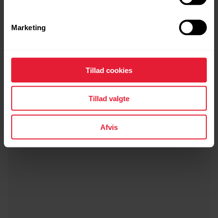
Marketing
Polar Vantage V3
4.599,00 kr.
Tillad cookies
Luksus multisportsur
Tillad valgte
→
Detaljer
Afvis
Sunrise Apricot