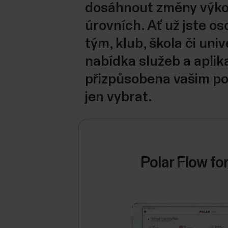
dosáhnout změny výko
úrovních. Ať už jste os
tým, klub, škola či univ
nabídka služeb a aplika
přizpůsobena vašim po
jen vybrat.
Polar Flow fo