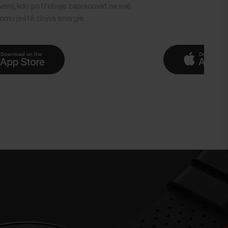
avený, kdo potřebuje zapracovat na své
komu ještě zbývá energie.