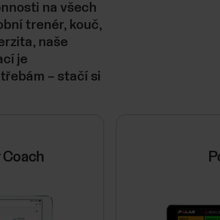
nnosti na všech
obní trenér, kouč,
erzita, naše
cí je
třebám – stačí si
r Coach
P