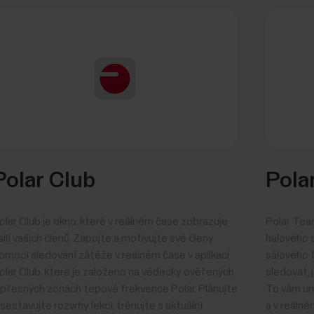
Polar Club
Pola
olar Club je okno, které v reálném čase zobrazuje
Polar Tea
silí vašich členů. Zapojte a motivujte své členy
halového s
omocí sledování zátěže v reálném čase v aplikaci
sálového t
olar Club, které je založeno na vědecky ověřených
sledovat, 
 přesných zónách tepové frekvence Polar. Plánujte
To vám um
 sestavujte rozvrhy lekcí, trénujte s aktuální
a v reáln