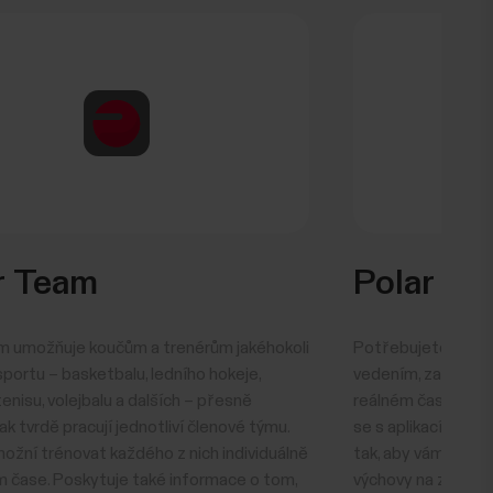
r Team
Polar Go
m umožňuje koučům a trenérům jakéhokoli
Potřebujete hodiny
portu – basketbalu, ledního hokeje,
vedením, zapojením
enisu, volejbalu a dalších – přesně
reálném čase a s
jak tvrdě pracují jednotliví členové týmu.
se s aplikací Polar
ožní trénovat každého z nich individuálně
tak, aby vám pomo
ém čase. Poskytuje také informace o tom,
výchovy na zcela n