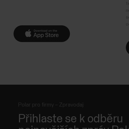
t
n
s
o
Polar pro firmy – Zpravodaj
Přihlaste se k odběru