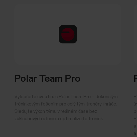
Polar Team Pro
Vylepšete svou hru s Polar Team Pro – dokonalým
P
tréninkovým řešením pro celý tým, trenéry i hráče.
ú
Sledujte výkon týmu v reálném čase bez
p
základnových stanic a optimalizujte trénink.
P
a
a