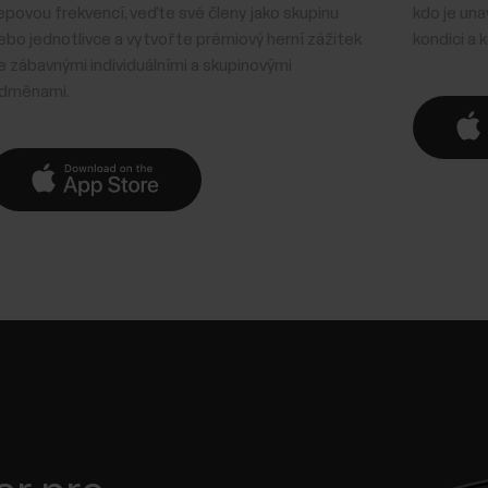
epovou frekvencí, veďte své členy jako skupinu
kdo je un
ebo jednotlivce a vytvořte prémiový herní zážitek
kondici a 
e zábavnými individuálními a skupinovými
dměnami.