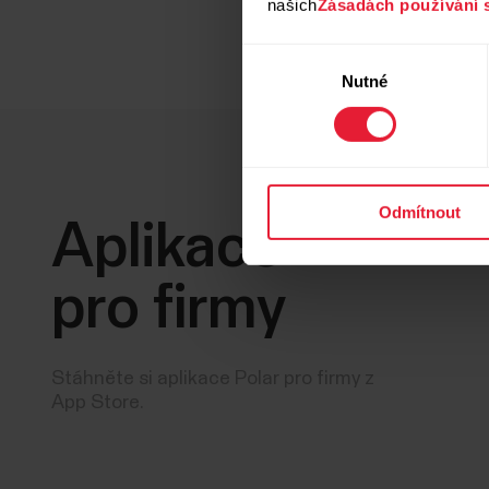
našich
Zásadách používání 
Výběr
Nutné
souhlasu
Odmítnout
Aplikace
pro firmy
Stáhněte si aplikace Polar pro firmy z
App Store.