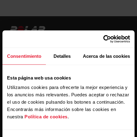
Consentimiento
Detalles
Acerca de las cookies
Mantente al día.
Esta página web usa cookies
Regístrate en nuestra newsletter quincenal y recibe
las últimas noticias directamente en tu bandeja de
Utilizamos cookies para ofrecerte la mejor experiencia y
entrada.
los anuncios más relevantes. Puedes aceptar o rechazar
el uso de cookies pulsando los botones a continuación.
Encontrarás más información sobre las cookies en
nuestra
Política de cookies
.