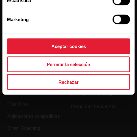
Estadística
Empleos
Marketing
Blog
Media Room
Lanzamientos de software
Aceptar cookies
Permitir la selección
Aplicaciones y
Tienda online
Rechazar
servicios
Política de devolución
Polar Flow
Preguntas frecuentes
Aplicaciones compatibles
Smart Coaching