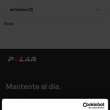
artículos (
1
)
Envío:
Mantente al día.
Regístrate en nuestra newsletter quincenal y recibe
las últimas noticias directamente en tu bandeja de