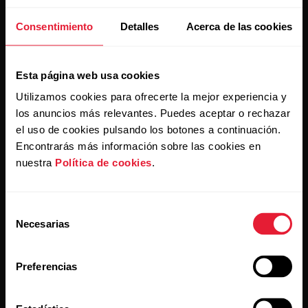
entrada.
Consentimiento
Detalles
Acerca de las cookies
Esta página web usa cookies
Utilizamos cookies para ofrecerte la mejor experiencia y
los anuncios más relevantes. Puedes aceptar o rechazar
el uso de cookies pulsando los botones a continuación.
Al hacer clic en Suscribir, aceptas recibir correos
electrónicos de Polar y confirmas que has leído nuestra
Encontrarás más información sobre las cookies en
política de privacidad.
nuestra
Política de cookies
.
Productos
Acerca de Polar
Selección
Necesarias
de
consentimiento
Relojes
Nuestra esencia
Preferencias
Sensores
La ciencia
Accesorios
Polar para empresas