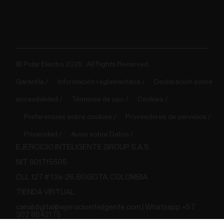
© Polar Electro 2026 . All Rights Reserved.
Garantía
Información reglamentaria
Declaración sobre
accesibilidad
Términos de uso
Cookies
Preferencias sobre cookies
Proveedores de servicios
Privacidad
Aviso sobre Datos
EJERCICIO INTELIGENTE GROUP S.A.S.
NIT 901715505
CLL 127 # 13a-26, BOGOTA, COLOMBIA
TIENDA VIRTUAL
canaldigital@ejerciciointeligente.com | Whatsapp +57
302 8642175