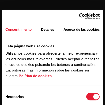
Mantente al día.
Consentimiento
Detalles
Acerca de las cookies
Regístrate en nuestra newsletter quincenal y recibe
las últimas noticias directamente en tu bandeja de
entrada.
Esta página web usa cookies
Utilizamos cookies para ofrecerte la mejor experiencia y
los anuncios más relevantes. Puedes aceptar o rechazar
el uso de cookies pulsando los botones a continuación.
Encontrarás más información sobre las cookies en
nuestra
Política de cookies
.
Al hacer clic en Suscribir, aceptas recibir correos
Selección
electrónicos de Polar y confirmas que has leído nuestra
política de privacidad.
Necesarias
de
consentimiento