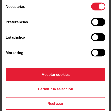
Selección
Necesarias
de
consentimiento
Preferencias
Estadística
Marketing
Polar Pacer Pro
Polar H10
Reloj deportivo avanzado con
Sensor de frecuencia cardíaca
GPS
$ 304.000,00
$ 380.000,00
$ 899.000,00
$ 1.450.000,00
Aceptar cookies
Comprar
Comprar
Permitir la selección
Rechazar