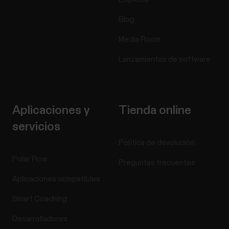
Blog
Media Room
Lanzamientos de software
Aplicaciones y
Tienda online
servicios
Política de devolución
Polar Flow
Preguntas frecuentes
Aplicaciones compatibles
Smart Coaching
Desarrolladores