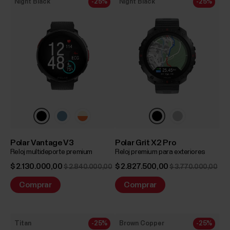
Night Black
-25%
Night Black
-25%
Polar Vantage V3
Polar Grit X2 Pro
Reloj multideporte premium
Reloj premium para exteriores
$ 2.130.000,00
$ 2.827.500,00
$ 2.840.000,00
$ 3.770.000,00
Comprar
Comprar
Titan
-25%
Brown Copper
-25%