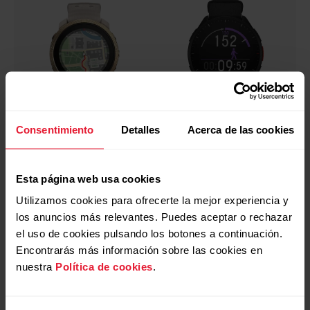
Consentimiento
Detalles
Acerca de las cookies
Polar Vantage M3
Polar Pacer
Esta página web usa cookies
Reloj inteligente multideporte
Reloj deportivo con GPS
Utilizamos cookies para ofrecerte la mejor experiencia y
$ 1.447.500,00
$ 669.600,00
$ 1.930.000,00
$ 1.080.000,00
los anuncios más relevantes. Puedes aceptar o rechazar
Comprar
Comprar
el uso de cookies pulsando los botones a continuación.
Encontrarás más información sobre las cookies en
nuestra
Política de cookies
.
Carbon Gray
-38%
Negro
-20%