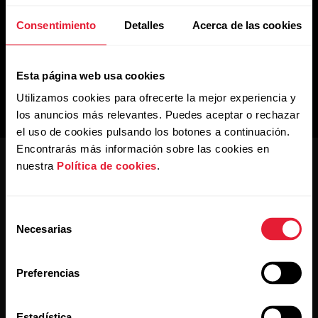
Consentimiento
Detalles
Acerca de las cookies
Esta página web usa cookies
Utilizamos cookies para ofrecerte la mejor experiencia y
los anuncios más relevantes. Puedes aceptar o rechazar
el uso de cookies pulsando los botones a continuación.
Encontrarás más información sobre las cookies en
nuestra
Política de cookies
.
Selección
Necesarias
de
Mantente al día.
consentimiento
Preferencias
Regístrate en nuestra newsletter quincenal y recibe
las últimas noticias directamente en tu bandeja de
entrada.
Estadística