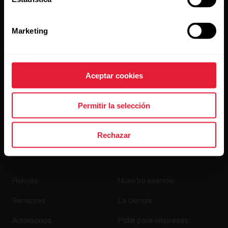
Marketing
Aceptar cookies
Al hacer clic en Suscribir, aceptas recibir correos
electrónicos de Polar y confirmas que has leído nuestra
Permitir la selección
política de privacidad.
Rechazar
Productos
Acerca de Polar
Relojes
Nuestra esencia
Sensores
La ciencia
Accesorios
Polar para empresas