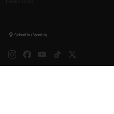
Desarrolladores
Success! ##
© Polar Electro 2026 . All Rights Reserved.
Garantía
Información reglamentaria
Declaración sobre