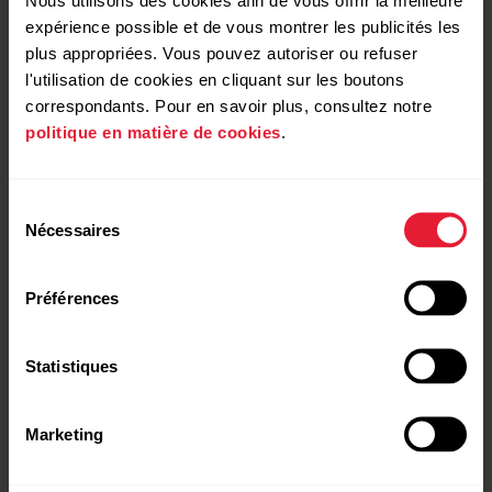
performances.
expérience possible et de vous montrer les publicités les
plus appropriées. Vous pouvez autoriser ou refuser
l'utilisation de cookies en cliquant sur les boutons
Le sommeil et l’activité du système
correspondants. Pour en savoir plus, consultez notre
nerveux autonome (SNA) sont de bons
politique en matière de cookies
.
indicateurs de récupération. La
fonctionnalité Nightly Recharge combine
des informations sur ces deux aspects
pour vous aider à mieux comprendre
Sélection
votre récupération et à faire les bons
Nécessaires
du
choix au quotidien.
consentement
Préférences
Statistiques
Marketing