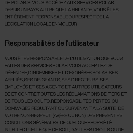
DE POLAR. SI VOUS ACCÉDEZ AUX SERVICES POLAR
DEPUIS UN PAYS AUTRE QUE LA FINLANDE, VOUS ÊTES
ENTIÈREMENT RESPONSABLE DU RESPECT DE LA
LÉGISLATION LOCALE EN VIGUEUR.
Responsabilités de l'utilisateur
VOUS ÊTES RESPONSABLE DE L'UTILISATION QUE VOUS
FAITES DES SERVICES POLAR. VOUS ACCEPTEZ DE
DÉFENDRE, D’INDEMNISER ET D’EXONÉRER POLAR, SES
AFFILIÉS, SES DIRIGEANTS, SES DIRECTEURS, SES
EMPLOYÉS ET SES AGENTS ET AUTRES UTILISATEURS
DE ET CONTRE TOUTES LES RÉCLAMATIONS DE TIERS ET
DE TOUS LES COÛTS, RESPONSABILITÉS, PERTES, OU
DOMMAGES RÉSULTANT OU SURVENANT À LA SUITE : DE
VOTRE NON-RESPECT (AV֤ÉRÉ OU NON) DES PRÉSENTES
CONDITIONS GÉNÉRALES, DE QUELQUE PROPRIÉTÉ
INTELLECTUELLE QUE CE SOIT, D'AUTRES DROITS OU DE