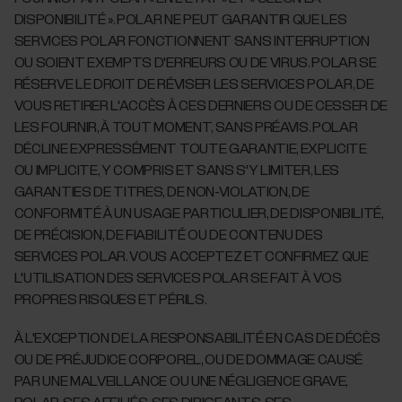
DISPONIBILITÉ ». POLAR NE PEUT GARANTIR QUE LES
SERVICES POLAR FONCTIONNENT SANS INTERRUPTION
OU SOIENT EXEMPTS D'ERREURS OU DE VIRUS. POLAR SE
RÉSERVE LE DROIT DE RÉVISER LES SERVICES POLAR, DE
VOUS RETIRER L'ACCÈS À CES DERNIERS OU DE CESSER DE
LES FOURNIR, À TOUT MOMENT, SANS PRÉAVIS. POLAR
DÉCLINE EXPRESSÉMENT TOUTE GARANTIE, EXPLICITE
OU IMPLICITE, Y COMPRIS ET SANS S'Y LIMITER, LES
GARANTIES DE TITRES, DE NON-VIOLATION, DE
CONFORMITÉ À UN USAGE PARTICULIER, DE DISPONIBILITÉ,
DE PRÉCISION, DE FIABILITÉ OU DE CONTENU DES
SERVICES POLAR. VOUS ACCEPTEZ ET CONFIRMEZ QUE
L'UTILISATION DES SERVICES POLAR SE FAIT À VOS
PROPRES RISQUES ET PÉRILS.
À L'EXCEPTION DE LA RESPONSABILITÉ EN CAS DE DÉCÈS
OU DE PRÉJUDICE CORPOREL, OU DE DOMMAGE CAUSÉ
PAR UNE MALVEILLANCE OU UNE NÉGLIGENCE GRAVE,