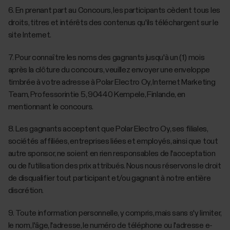
‎6. En prenant part au Concours, les participants cèdent tous les
droits, titres et intérêts des contenus qu'ils téléchargent sur le
site Internet.
‎7. Pour connaître les noms des gagnants jusqu'à un (1) mois
après la clôture du concours, veuillez envoyer une enveloppe
timbrée à votre adresse à Polar Electro Oy, Internet Marketing
Team, Professorintie 5, 90440 Kempele, Finlande, en
mentionnant le concours.
‎8. Les gagnants acceptent que Polar Electro Oy, ses filiales,
sociétés affiliées, entreprises liées et employés, ainsi que tout
autre sponsor, ne soient en rien responsables de l'acceptation
ou de l'utilisation des prix attribués. Nous nous réservons le droit
de disqualifier tout participant et/ou gagnant à notre entière
discrétion.
‎9. Toute information personnelle, y compris, mais sans s'y limiter,
le nom, l'âge, l'adresse, le numéro de téléphone ou l'adresse e-