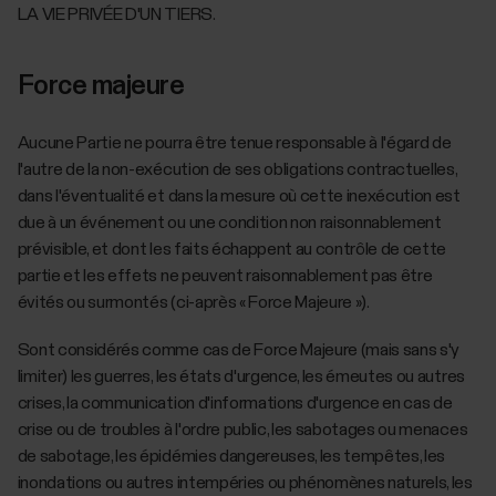
LA VIE PRIVÉE D'UN TIERS.
Force majeure
Aucune Partie ne pourra être tenue responsable à l'égard de
l'autre de la non-exécution de ses obligations contractuelles,
dans l'éventualité et dans la mesure où cette inexécution est
due à un événement ou une condition non raisonnablement
prévisible, et dont les faits échappent au contrôle de cette
partie et les effets ne peuvent raisonnablement pas être
évités ou surmontés (ci-après « Force Majeure »).
Sont considérés comme cas de Force Majeure (mais sans s'y
limiter) les guerres, les états d'urgence, les émeutes ou autres
crises, la communication d'informations d'urgence en cas de
crise ou de troubles à l'ordre public, les sabotages ou menaces
de sabotage, les épidémies dangereuses, les tempêtes, les
inondations ou autres intempéries ou phénomènes naturels, les