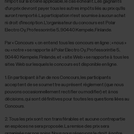
l'impôt sur la loterie applicable, le cas échéant. Les gagnants
d'un prix devront payer tous les autres impôts liés au prix qu'ils
auront remporté. La participation n'est soumise à aucun achat
ni droit d'inscription. L'organisateur du concours est Polar
Electro Oy, Professorintie 5, 90440 Kempele, Finlande.
Par « Concours », on entend tous les concours en ligne ; « nous »
ou « notre » se rapporte à Polar Electro Oy, Professorintie 5,
90440 Kempele, Finlande, et « site Web » se rapporte à tous les
sites Web sur lesquels le concours est disponible en ligne.
‎1. En participant à l'un de nos Concours, les participants
acceptent de se soumettre au présent règlement (que nous
pouvons occasionnellement rectifier ou modifier) et à nos
décisions, qui sont définitives pour toutes les questions liées au
Concours.
‎2. Tous les prix sont non transférables et aucune contrepartie
en espèces ne sera proposée. La remise des prix sera
organisée par nos soins. Nous nous réservons le droit, à notre