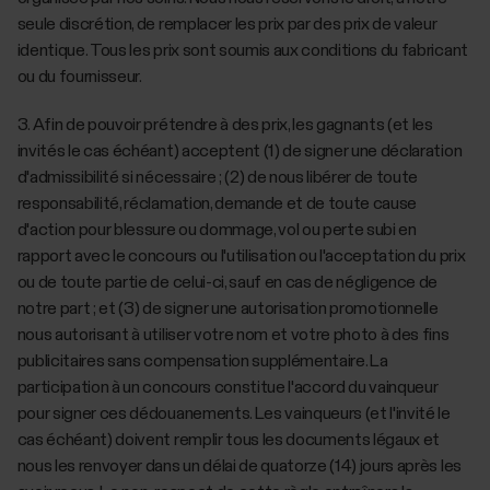
seule discrétion, de remplacer les prix par des prix de valeur
identique. Tous les prix sont soumis aux conditions du fabricant
ou du fournisseur.
3. Afin de pouvoir prétendre à des prix, les gagnants (et les
invités le cas échéant) acceptent (1) de signer une déclaration
d'admissibilité si nécessaire ; (2) de nous libérer de toute
responsabilité, réclamation, demande et de toute cause
d'action pour blessure ou dommage, vol ou perte subi en
rapport avec le concours ou l'utilisation ou l'acceptation du prix
ou de toute partie de celui-ci, sauf en cas de négligence de
notre part ; et (3) de signer une autorisation promotionnelle
nous autorisant à utiliser votre nom et votre photo à des fins
publicitaires sans compensation supplémentaire. La
participation à un concours constitue l'accord du vainqueur
pour signer ces dédouanements. Les vainqueurs (et l'invité le
cas échéant) doivent remplir tous les documents légaux et
nous les renvoyer dans un délai de quatorze (14) jours après les