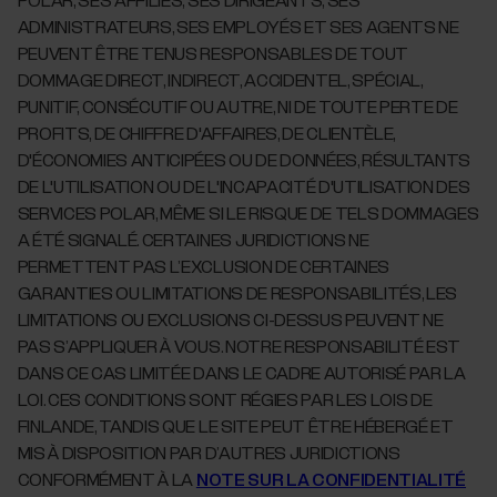
POLAR, SES AFFILIÉS, SES DIRIGEANTS, SES
ADMINISTRATEURS, SES EMPLOYÉS ET SES AGENTS NE
PEUVENT ÊTRE TENUS RESPONSABLES DE TOUT
DOMMAGE DIRECT, INDIRECT, ACCIDENTEL, SPÉCIAL,
PUNITIF, CONSÉCUTIF OU AUTRE, NI DE TOUTE PERTE DE
PROFITS, DE CHIFFRE D'AFFAIRES, DE CLIENTÈLE,
D'ÉCONOMIES ANTICIPÉES OU DE DONNÉES, RÉSULTANTS
DE L'UTILISATION OU DE L'INCAPACITÉ D'UTILISATION DES
SERVICES POLAR, MÊME SI LE RISQUE DE TELS DOMMAGES
A ÉTÉ SIGNALÉ. CERTAINES JURIDICTIONS NE
PERMETTENT PAS L’EXCLUSION DE CERTAINES
GARANTIES OU LIMITATIONS DE RESPONSABILITÉS, LES
LIMITATIONS OU EXCLUSIONS CI-DESSUS PEUVENT NE
PAS S’APPLIQUER À VOUS. NOTRE RESPONSABILITÉ EST
DANS CE CAS LIMITÉE DANS LE CADRE AUTORISÉ PAR LA
LOI. CES CONDITIONS SONT RÉGIES PAR LES LOIS DE
FINLANDE, TANDIS QUE LE SITE PEUT ÊTRE HÉBERGÉ ET
MIS À DISPOSITION PAR D’AUTRES JURIDICTIONS
CONFORMÉMENT À LA
NOTE SUR LA CONFIDENTIALITÉ