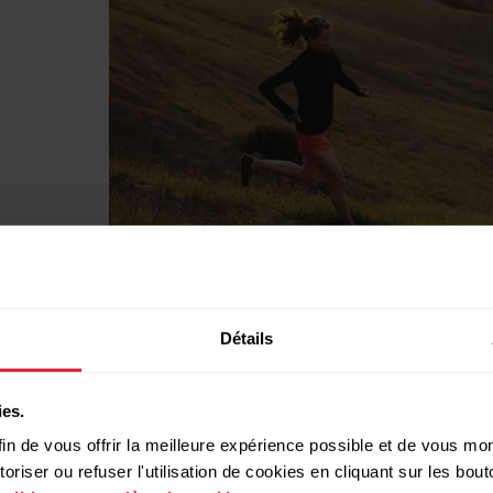
s
Détails
ies.
in de vous offrir la meilleure expérience possible et de vous mont
AR Loop
Pacer Pro
Vantage V3
POLAR Street X
riser ou refuser l'utilisation de cookies en cliquant sur les bo