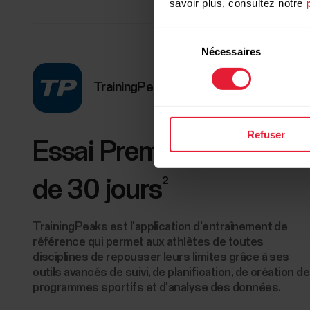
savoir plus, consultez notre
Sélection
Nécessaires
du
consentement
TrainingPeaks
Refuser
Essai Premium gratuit
2
de 30 jours
TrainingPeaks est l'application d'entraînement de
référence qui permet aux athlètes de toutes
disciplines de repousser leurs limites grâce à ses
outils avancés de suivi, de planification, de création de
programmes sportifs et d'analyse des données.