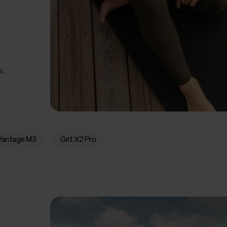
s.
Vantage M3
Grit X2 Pro