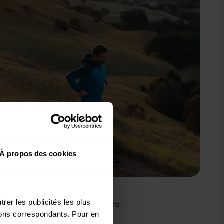
À propos des cookies
rer les publicités les plus
Vantage M3
Grit X2 Pro
utons correspondants. Pour en