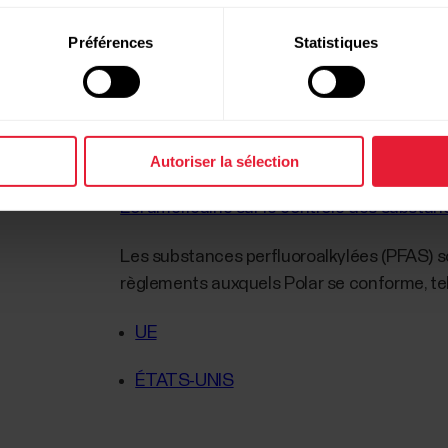
ctroniques)
Préférences
Statistiques
Directive 2006/66/CE relative aux piles e
Règlementation européenne en matière de 
Proposition 65 de la Californie (CA Prop65
Autoriser la sélection
Loi américaine sur le contrôle des substa
Les substances perfluoroalkylées (PFAS) son
règlements auxquels Polar se conforme, te
UE
ÉTATS-UNIS