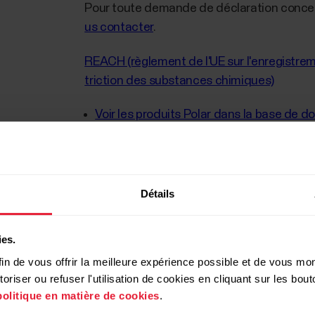
Pour toute demande de déclaration conce
us contacter
.
REACH (règlement de l'UE sur l'enregistrement
triction des substances chimiques)
Voir les produits Polar dans la base de d
Directive RoHS (2011/65/UE (RoHS II) et 20
RED (Directive 2014/53/UE relative à la mi
Détails
oélectriques)
En savoir plus sur la directive RED
ies.
in de vous offrir la meilleure expérience possible et de vous mont
Directive 94/62/CE relative aux emballage
riser ou refuser l'utilisation de cookies en cliquant sur les bo
politique en matière de cookies
.
DEEE (Directive 2012/19/UE relative aux dé