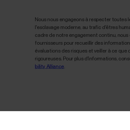
Nous nous engageons à respecter toutes les
l'esclavage moderne, au trafic d'êtres huma
cadre de notre engagement continu, nous 
fournisseurs pour recueillir des informatio
évaluations des risques et veiller à ce que
rigoureuses. Pour plus d'informations, cons
bility Alliance
.
Success! ##