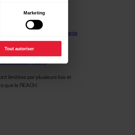
Marketing
t accumulateurs
polluants organiques persistants
)
Tout autoriser
nces toxiques (TSCA)
t limitées par plusieurs lois et
ls que le REACH.