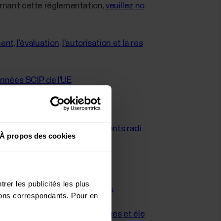
rnant cette réglementation,
veuillez no
, l'évaluation, l'autorisation et la res
onnées SCIP de l'UE
15/863/UE (RoHS III))
se sur le marché des équipements radi
À propos des cookies
rer les publicités les plus
s et aux déchets d'emballages
utons correspondants. Pour en
chets d'équipements électriques et éle