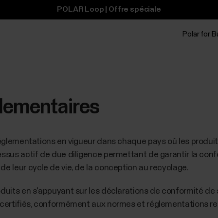
POLAR Loop | Offre spéciale
Polar for 
glementaires
 réglementations en vigueur dans chaque pays où les produi
essus actif de due diligence permettant de garantir la conf
de leur cycle de vie, de la conception au recyclage.
oduits en s'appuyant sur les déclarations de conformité de
i certifiés, conformément aux normes et réglementations re