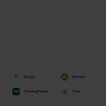
Strava
komoot
TrainingPeaks
Clue