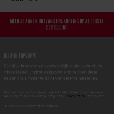
COACHING PROJECT
MELD JE AAN EN ONTVANG 10% KORTING OP JE EERSTE
BESTELLING
BLIJF IN TOPVORM!
Schrijf je in voor onze tweewekelijkse nieuwsbrief om
frisse ideeën, inzicht en inspiratie op te doen die je
helpen om slimmer te trainen en beter te herstellen.
Door te klikken op Inschrijven ga je akkoord met het ontvangen van e-
mails van Polar en bevestig je dat je onze
Privacy notice
hebt gelezen.
Je kunt je op elk moment uitschrijven.