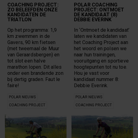
Polar Pacer Pro
COACHING PROJECT:
POLAR COACHING
europa
Polar Science
ZO BELEEFDEN ONZE
PROJECT: ONTMOET
faq
Polar Vantage
KANDIDATEN DE
DE KANDIDAAT (8)
fietsen
Polar Vantage V2
TRIATLON
DEBBIE EVERINK
fit op reis
Polar Vantage V3
fit ouder worden
Op het programma: 1,9
In ‘Ontmoet de kandidaat’
roeien
fitness
km zwemmen in de
laten we kandidaten van
rugklachten
fitnesshorloge
Gavers, 90 km fietsen
het Coaching Project aan
Running
fitnesstests
running index
(met tweemaal de Muur
het woord en polsen we
fitnesstrends
rustdagen
van Geraardsbergen) en
naar hun trainingen,
foil
senioren
tot slot een halve
vooruitgang en sportieve
gewichtsverlies
sensors
marathon lopen. Dit alles
hoogtepunten tot nu toe.
gezondheid
slaap
onder een brandende zon
Hou je vast voor
groepsles
slaap & herstel
bij dertig graden. Faut le
kandidaat nummer 8:
hardloopschema
slaapritme
faire!
Debbie Everink.
hardlooptempo
Sleep
hardlopen
social media
POLAR NIEUWS
POLAR NIEUWS
hartslag
sociale gezondheid
hartslagmeting
COACHING PROJECT
COACHING PROJECT
sport
hartslagtraining
sportprofielen
hartslagvariabiliteit
sportvoeding
herstel
spots
herstel na marathon
Strength Training
HIIT
thru hiking