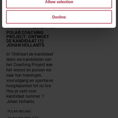
Allow selection
Decline
POLAR COACHING
PROJECT: ONTMOET
DE KANDIDAAT (1)
JOHAN HOLLANTS
In ‘Ontmoet de kandidaat’
laten we kandidaten van
het Coaching Project aan
het woord en polsen we
naar hun trainingen,
vooruitgang en sportieve
hoogtepunten tot nu toe.
Hou je vast voor
kandidaat nummer 1:
Johan Hollants.
POLAR NIEUWS