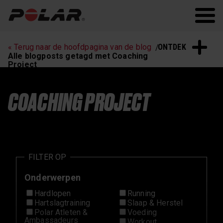
Polar.com
Polar Flow
Hartslagtraining
Hardlopen
ONTDEK
« Terug naar de hoofdpagina van de blog
Slaap & Herstel
Polar Nieuws
Alle blogposts getagd met Coaching
Project
Workouts
COACHING PROJECT
FILTER OP
Onderwerpen
Hardlopen
Running
Hartslagtraining
Slaap & Herstel
Polar Atleten &
Voeding
Ambassadeurs
Workout