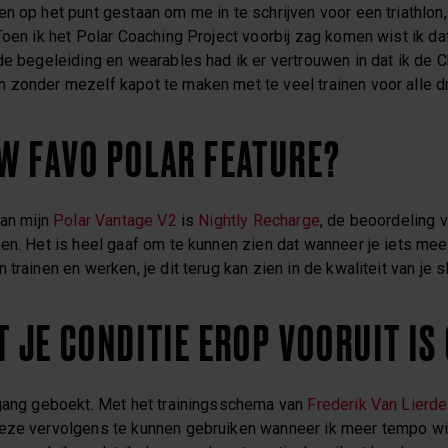
n op het punt gestaan om me in te schrijven voor een triathlon, 
Toen ik het Polar Coaching Project voorbij zag komen wist ik da
de begeleiding en wearables had ik er vertrouwen in dat ik de 
 zonder mezelf kapot te maken met te veel trainen voor alle dr
UW FAVO POLAR FEATURE?
van mijn
Polar Vantage V2
is
Nightly Recharge
, de beoordeling v
en. Het is heel gaaf om te kunnen zien dat wanneer je iets meer
trainen en werken, je dit terug kan zien in de kwaliteit van je s
T JE CONDITIE EROP VOORUIT IS
tgang geboekt. Met het trainingsschema van
Frederik Van Lierd
eze vervolgens te kunnen gebruiken wanneer ik meer tempo wil