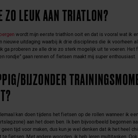
E ZO LEUK AAN TRIATLON?
sbergen
wordt mijn eerste triathlon ooit en dat is vooral wat ik e
 nieuwe uitdaging waarbij ik drie disciplines die ik voorheen a
k ga proberen ze alle drie zo sterk mogelijk uit te voeren. Het f
n rondje” gaan rennen of fietsen maakt mij super enthousiast.
PPIG/BIJZONDER TRAININGSMOM
KT?
llemaal kan doen tijdens het fietsen op de rollen wanneer ik ee
artslagzone) aan het doen ben. Ik ben bijvoorbeeld begonnen aa
r geen tijd voor maken, dus kun je wel denken dat ik het heel chi
zit te fietsen. Met andere woorden, ik heb leren multitasken. Ook