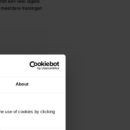
 met een veel lagere
 meerdere trainingen
About
he use of cookies by clicking