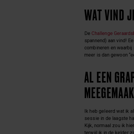
WAT VIND J
De
Challenge Geraard
spannend) aan vind! Een
combineren en waarbij i
meer is dan gewoon “ee
AL EEN GRA
MEEGEMAA
Ik heb geleerd wat ik a
sessie in de laagste h
Kijk, normaal zou ik hie
terwijl ik in de kelder 