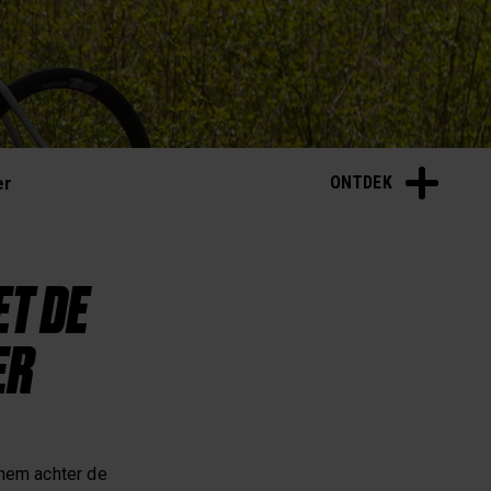
Polar Nieuws
ONTDEK
er
T DE
ER
 hem achter de