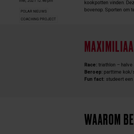
mei, 2021 12:46 pm
kookpotten vinden. Dez
bovenop. Sporten om t
POLAR NIEUWS
COACHING PROJECT
MAXIMILIA
Race:
triathlon – halve
Beroep:
parttime kok/
Fun fact:
studeert een 
WAAROM BEN