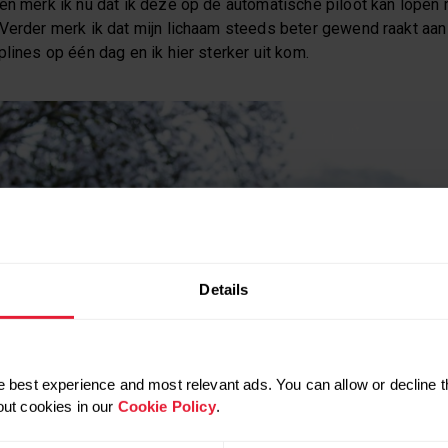
pen merk ik nu dat ik deze op de automatische piloot kan lopen
 Verder merk ik dat mijn lichaam steeds beter gewend raakt aan
plines op één dag en ik hier sterker uit kom.
Details
 best experience and most relevant ads. You can allow or decline t
out cookies in our
Cookie Policy
.