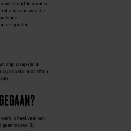
maar ik durfde nooit in
t dit een kans was die
Challenge
ie de sporten.
an mijn slaap die ik
 in je hoofd hebt zitten
laap.
 GEGAAN?
e
werk ik heel veel aan
 gaan maken. Bij