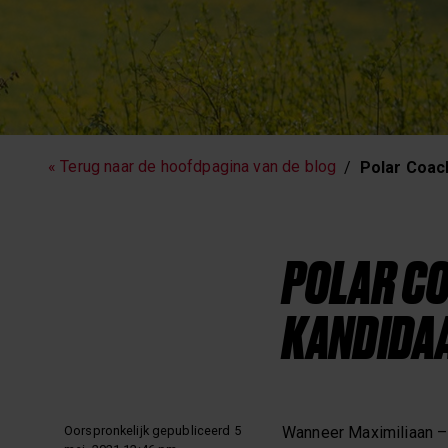
Hartslagtraining
Hardlopen
« Terug naar de hoofdpagina van de blog
Polar Coac
Workouts
POLAR CO
KANDIDAA
Oorspronkelijk gepubliceerd 5
Wanneer Maximiliaan – 