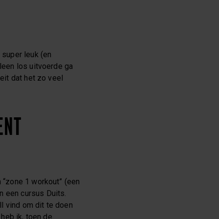
r super leuk (en
lleen los uitvoerde ga
eit dat het zo veel
ENT
n “zone 1 workout” (een
n een cursus Duits.
ll vind om dit te doen
 heb ik, toen de