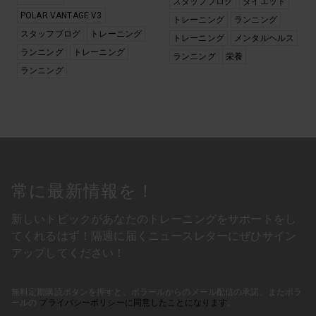
スタッフブログ
ダイエット
POLAR VANTAGE V3
トレーニング
ランニング
スタッフブログ
トレーニング
トレーニング
メンタルヘルス
ランニング
トレーニング
ランニング
栄養
ランニング
常に最新情報を！
新しいトピックがあなたのトレーニングをサポートをし
てくれるはず！隔週に届くニュースレターにぜひサイン
アップしてください！
無料定期購読ボタンを押すと、ポラールからのメール配信の承諾、またポラ
ールの
プライバシーポリシーに同意したことになります
。