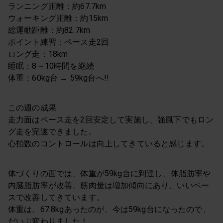
ランニング距離：約67.7km
ウォーキング距離：約15km
総運動距離：約82.7km
ポイント練習：ペース走2回
ロング走：18km
睡眠：8～10時間を継続
体重：60kg台 → 59kg台へ!!
この週の成果
走力面はペース走を2回安定して実施し、強風下でもロン
グ走を完遂できました。
心拍数のコントロールは向上してきていると感じます。
体づくりの面では、体重が59kg台に到達し、体脂肪率や
内臓脂肪率が改善、筋肉量は増加傾向にあり、いいペー
スで改善してきています。
体重は、67.8kgあったのが、今は59kg台になったので、
だいぶ変わりました！