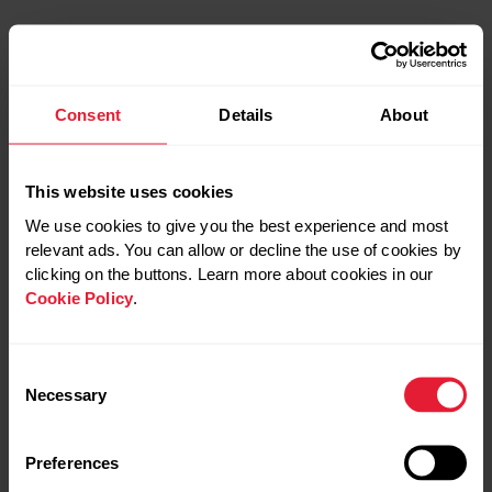
ペース走ラップ
4:52/km
4:57/km
4:57/km
Consent
Details
About
5:02/km
4:54/km
This website uses cookies
We use cookies to give you the best experience and most
アップ2km ＋ ダウン3kmで合計10km。
relevant ads. You can allow or decline the use of cookies by
平均ペース5:28/km、平均心拍数145bpmと安定した内容
clicking on the buttons. Learn more about cookies in our
でした。
Cookie Policy
.
Consent
Necessary
Selection
Preferences