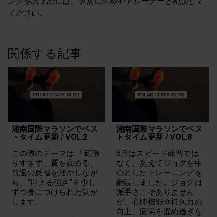
ングを試す際には、事前に医師やトレーナーと相談して
ください。
関係する記事
湘南国際マラソンでベス
湘南国際マラソンでベス
トタイム更新 / VOL.2
トタイム更新 / VOL.8
この週のテーマは 「頑張
6月はスピード練習では
りすぎず、質を高める」
なく、あえてジョグを中
前週の反省を活かしなが
心としたトレーニングを
ら、”抑える強さ”を少し
継続しました。ジョグは
ずつ身につけられた気が
派手さこそありません
します。
が、心肺機能や持久力の
向上、疲労を溜め過ぎな