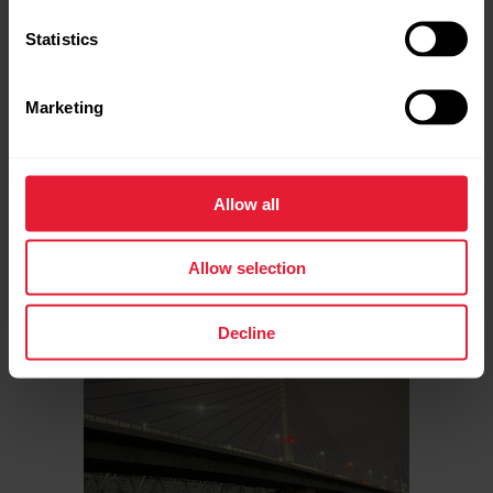
Statistics
Marketing
5/3(日) | 荒川ロング走18km ＋ ウォーキング3km
風速13m/sの爆風の中での実施。
＜距離：18km | 平均ペース：5:23/km | 平均心拍数：
Allow all
147bpm | 平均ランニングパワー：240w＞
中盤以降はマイボトルで給水しながら走り、湘南国際マ
ラソンの実践を意識したトレーニングになりました。
Allow selection
Decline