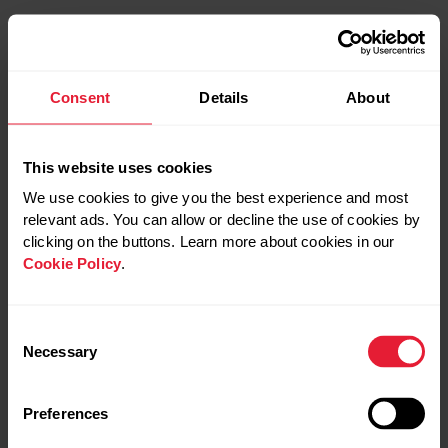
5 auf 10km:
10-12 Wochen
0 auf HM:
30-40 Wochen
5km auf HM:
20-30 Wochen
Consent
Details
About
10km auf HM:
12-16 Wochen
erster Marathon:
jeweils +12-16 Wochen nach
This website uses cookies
HM
We use cookies to give you the best experience and most
relevant ads. You can allow or decline the use of cookies by
clicking on the buttons. Learn more about cookies in our
Cookie Policy
.
Consent
Necessary
Selection
Preferences