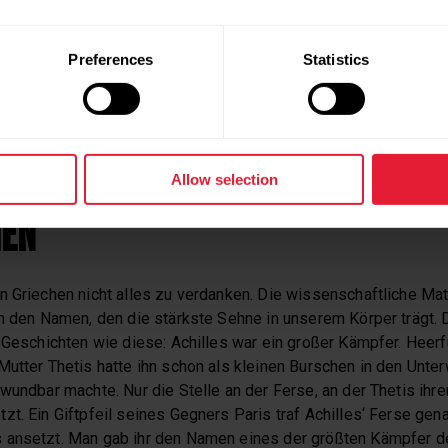
zwölf Wochen lang, idealerweise zweimal täglich absolviert 
nen dabei einen leichten Schmerz. Das ist vollkommen okay. U
rt auch vorbeugend sehr gut.
Preferences
Statistics
 UNVERWUNDBARER HELD GAB DE
Allow selection
MEN
n Griechen nicht alles zu verdanken. Die wissenschaftliche Mat
ch den Namen, den die stärkste Sehne in unserem Körper trägt. D
 Geschichten wie diese: Achilles war ein großer Kämpfer. Heerf
utter Thetis hatte ihn schon als kleinen Burschen in den Unter
wundbar machte. Nur die Stelle an der Ferse, an der Thetis ihre
t. Ein Giftpfeil seines Gegners Paris traf Achilles‘ Ferse gena
ansetzt. Man gab ihr den Namen eines der größten Kämpfer de