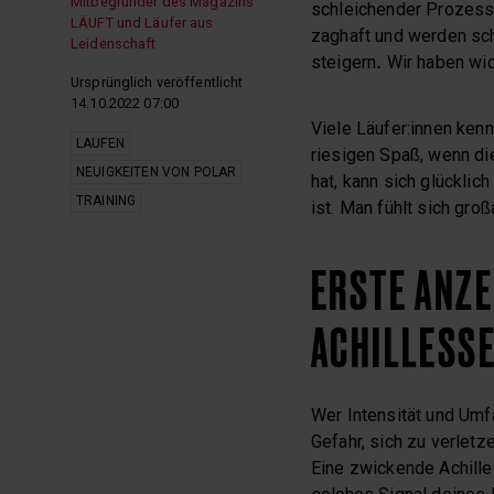
Mitbegründer des Magazins
schleichender Prozess i
LÄUFT und Läufer aus
zaghaft und werden sch
Leidenschaft
steigern
.
Wir haben wic
Ursprünglich veröffentlicht
14.10.2022 07:00
Viele Läufer:innen kenn
LAUFEN
riesigen Spaß, wenn di
NEUIGKEITEN VON POLAR
hat, kann sich glücklic
TRAINING
ist. Man fühlt sich groß
ERSTE ANZE
ACHILLESSE
Wer Intensität und Umf
Gefahr, sich zu verlet
Eine zwickende Achille