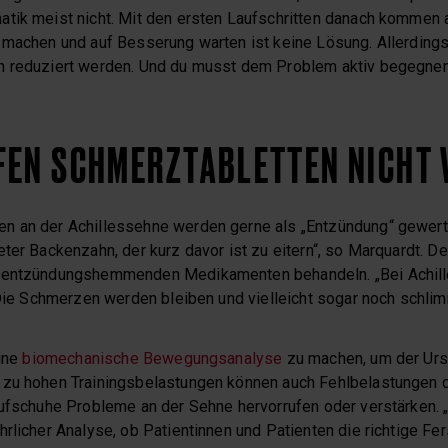
tik meist nicht. Mit den ersten Laufschritten danach kommen
 machen und auf Besserung warten ist keine Lösung. Allerding
 reduziert werden. Und du musst dem Problem aktiv begegnen.
FEN SCHMERZTABLETTEN NICHT 
n an der Achillessehne werden gerne als „Entzündung“ gewert
eter Backenzahn, der kurz davor ist zu eitern“, so Marquardt. D
d entzündungshemmenden Medikamenten behandeln. „Bei Achi
. Die Schmerzen werden bleiben und vielleicht sogar noch schli
eine
biomechanische Bewegungsanalyse
zu machen, um der Urs
 zu hohen Trainingsbelastungen können auch Fehlbelastungen 
aufschuhe Probleme an der Sehne hervorrufen oder verstärken. „
hrlicher Analyse, ob Patientinnen und Patienten die richtige F