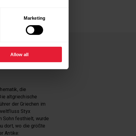
werden.“ Meistens
nd das Beste an dieser
Marketing
R SEHNE
Allow all
hematik, die
ie altgriechische
ührer der Griechen im
weltfluss Styx
n Sohn festhielt, wurde
u dort, wo die größte
r Antike: