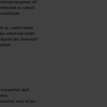
Schmerzen beginnen oft
ntensität zu schnell
sund bleibt.
cht an. Laufen macht
das schon mal erlebt
eitpunkt der Unvernunft
ntlich.
missachtet, läuft
ehne.
erzfrei wird, ist ein