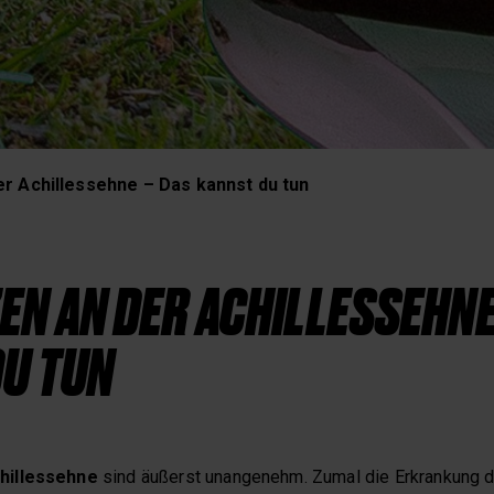
Schlaf und Erholung
r Achillessehne – Das kannst du tun
N AN DER ACHILLESSEHNE
U TUN
hillessehne
sind äußerst unangenehm. Zumal die Erkrankung d