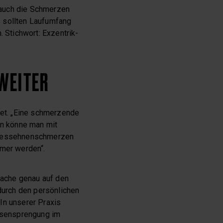
 auch die Schmerzen
s sollten Laufumfang
 Stichwort: Exzentrik-
WEITER
et. „Eine schmerzende
en könne man mit
llessehnenschmerzen
mmer werden“.
ache genau auf den
durch den persönlichen
In unserer Praxis
ersensprengung im