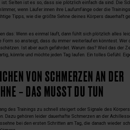
st. Selten ist es so, dass sie plötzlich einfach da sind. Die 
limmer, wenn Läufer:innen ihre Laufumfänge oder die Trainingsi
htige Tipps, wie die größte Sehne deines Körpers dauerhaft ge
en das: Wenn es einmal läuft, dann fühlt sich plötzlich alles lei
e Form so ansteigt, dass du immer weiterlaufen könntest. Wer 
h schätzen. Ist aber auch gefährdet. Warum das? Weil das der Z
artig, könnte und möchte jeden Tag laufen. Ein tolles Gefühl. Eige
ICHEN VON SCHMERZEN AN DER
HNE – DAS MUSST DU TUN
ang des Trainings zu schnell steigert oder Signale des Körpers 
zen. Dazu gehören leider dauerhafte Schmerzen an der Achilless
ssehne bei den ersten Schritten am Tag, die danach wieder schm