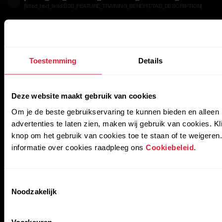
[titled_text_lead:B2B_FEATURE_TRAINING_BENEFIT/TAB_DESCRIPTION]
[titled_text_title:B2B_FEATURE_HR_ZONES/TAB_DESC
[titled_text_lead:B2B_FEATURE_HR_ZONES/TAB_DESCRIPTION]
Toestemming
Details
Deze website maakt gebruik van cookies
Om je de beste gebruikservaring te kunnen bieden en alleen 
advertenties te laten zien, maken wij gebruik van cookies. K
knop om het gebruik van cookies toe te staan of te weigeren
informatie over cookies raadpleeg ons
Cookiebeleid
.
Toestemmingsselectie
Noodzakelijk
Voorkeuren