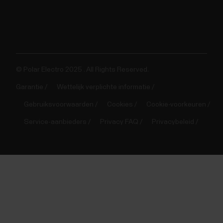
© Polar Electro 2025 . All Rights Reserved.
Garantie
Wettelijk verplichte informatie
Gebruiksvoorwaarden
Cookies
Cookie-voorkeuren
Service-aanbieders
Privacy FAQ
Privacybeleid