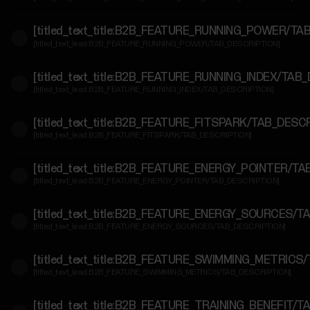
en
hulpdiensten
[titled_text_title:B2B_FEATURE_RUNNING_POWER/TA
[titled_text_lead:B2B_FEATURE_RUNNING_POWER/TAB_DESCRIPTION]
Voor
[titled_text_title:B2B_FEATURE_RUNNING_INDEX/TAB
developers
[titled_text_lead:B2B_FEATURE_RUNNING_INDEX/TAB_DESCRIPTION]
[titled_text_title:B2B_FEATURE_FITSPARK/TAB_DESC
[titled_text_lead:B2B_FEATURE_FITSPARK/TAB_DESCRIPTION]
[titled_text_title:B2B_FEATURE_ENERGY_POINTER/T
[titled_text_lead:B2B_FEATURE_ENERGY_POINTER/TAB_DESCRIPTION]
[titled_text_title:B2B_FEATURE_ENERGY_SOURCES/T
[titled_text_lead:B2B_FEATURE_ENERGY_SOURCES/TAB_DESCRIPTION]
[titled_text_title:B2B_FEATURE_SWIMMING_METRICS
[titled_text_lead:B2B_FEATURE_SWIMMING_METRICS/TAB_DESCRIPTION]
[titled_text_title:B2B_FEATURE_TRAINING_BENEFIT/