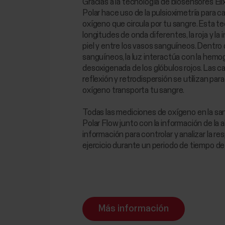
Gracias a la tecnología de biosensores Eli
Polar hace uso de la pulsioximetría para ca
oxígeno que circula por tu sangre. Esta t
longitudes de onda diferentes, la roja y la in
piel y entre los vasos sanguíneos. Dentro 
sanguíneos, la luz interactúa con la hemo
desoxigenada de los glóbulos rojos. Las c
reflexión y retrodispersión se utilizan par
oxígeno transporta tu sangre.
Todas las mediciones de oxígeno en la sa
Polar Flow junto con la información de la al
información para controlar y analizar la r
ejercicio durante un periodo de tiempo d
Más información