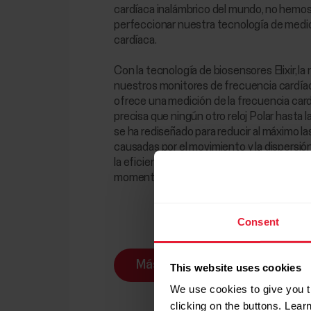
cardíaca inalámbrico del mundo, no hemo
perfeccionar nuestra tecnología de medic
cardíaca.
Con la tecnología de biosensores Elixir, l
nuestros monitores de frecuencia cardía
ofrece una medición de la frecuencia car
precisa que ningún otro reloj Polar hasta 
se ha rediseñado para reducir al máximo la
causadas por el movimiento y la dispersión
la eficiencia para proporcionar lecturas m
momento del día.
Consent
Más información
This website uses cookies
We use cookies to give you t
clicking on the buttons. Lea