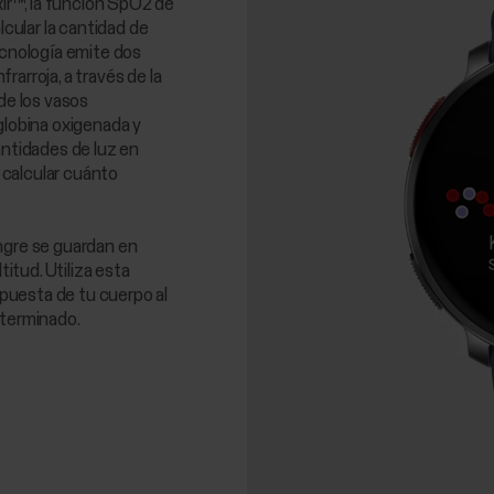
xir™, la función SpO2 de
lcular la cantidad de
ecnología emite dos
frarroja, a través de la
de los vasos
globina oxigenada y
antidades de luz en
a calcular cuánto
ngre se guardan en
titud. Utiliza esta
espuesta de tu cuerpo al
eterminado.