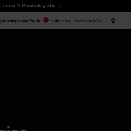
n forma 💪 Pruébalo gratis →
 para empresas
Ayuda
Polar Flow