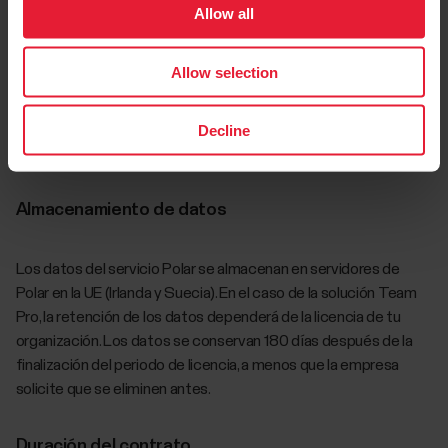
monitorear las sesiones de entrenamiento en tiempo real a
Allow all
través de un iPad (debe comprarse por separado) sin necesidad
de utilizar una estación base o antena. Los datos de
Allow selection
entrenamiento también se pueden sincronizar después de
cada sesión a través de Team Pro Dock. Monitorear el
Decline
rendimiento de los jugadores brinda al entrenador información
valiosa y precisa que le ayuda a analizar al equipo.
Almacenamiento de datos
Los datos del servicio Polar se almacenan en servidores de
Polar en la UE (Irlanda y Suecia). En el caso de la solución Team
Pro, la retención de los datos dependerá de la licencia de tu
organización. Los datos se conservan 180 días después de la
finalización del periodo de licencia, a menos que la empresa
solicite que se eliminen antes.
Duración del contrato