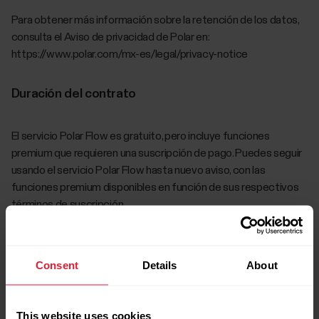
Para obtener más información sobre la retención de los datos,
consulta el Aviso de privacidad de Polar en:
https://www.polar.com/mx-es/legal/privacy-notice
Duración del contrato
El servicio Polar Flow es gratuito, pero incluye funciones
premium que requieren una suscripción de pago. Puedes seguir
usando el servicio Polar Flow hasta nuevo aviso, con las
funciones premium disponibles en función de sus respectivos
términos de suscripción.
Descarga de tus datos
Consent
Details
About
Para descargar tus datos, visita account.polar.com e inicia
sesión con el mismo nombre de usuario y contraseña de tu
This website uses cookies