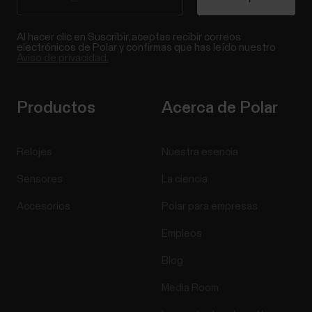
Al hacer clic en Suscribir, aceptas recibir correos
electrónicos de Polar y confirmas que has leído nuestro
Aviso de privacidad.
Productos
Acerca de Polar
Relojes
Nuestra esencia
Sensores
La ciencia
Accesorios
Polar para empresas
Empleos
Blog
Media Room